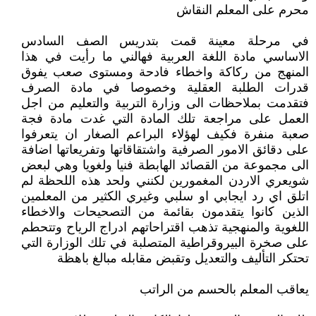
محرم على المعلم النقاش
في مرحلة معينة قمت بتدريس الصف السادس
الاساسي مادة اللغة العربية فهالني ما رأيت في هذا
المنهج من ركاكة واخطاء فادحة ومستوى صعب يفوق
قدرات الطلبة العقلية وخصوصا في مادة الصرف
فتقدمت بملاحظات الى وزارة التربية والتعليم من اجل
العمل على مراجعة تلك المادة التي غدت مادة فجة
صعبة منفرة فكيف لهؤلاء البراعم الصغار ان يتعرفوا
على دقائق الامور الصرفية واشتقاقاتها وتفريعاتها اضافة
الى مجموعة من القصائد الهابطة فنيا ولغويا وهي لبعض
شويعري الاردن المغمورين لكنني ولحد هذه اللحظة لم
اتلق اي رد ايجابي او سلبي وغيري الكثير من المعلمين
الذين كانوا يتقدمون بقائمة من التصحيحات والاخطاء
اللغوية والمنهجية تذهب اقتراحاتهم ادراج الرياح وتتحطم
على صخرة البيروقراطية المتصلبة في تلك الوزارة التي
تحتكر التأليف والتعديل وتقبض مقابله مبالغ باهظة
يعاقب المعلم بالحسم من الراتب