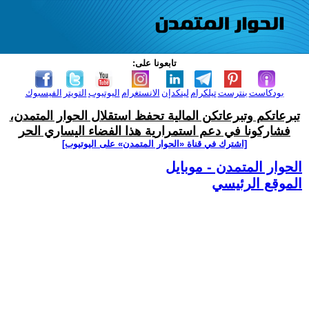
تابعونا على:
بودكاست
بنترست
تيلكرام
لينكدإن
الانستغرام
اليوتيوب
التويتر
الفيسبوك
تبرعاتكم وتبرعاتكن المالية تحفظ استقلال الحوار المتمدن،
فشاركونا في دعم استمرارية هذا الفضاء اليساري الحر
[اشترك في قناة ‫«الحوار المتمدن» على اليوتيوب]
الحوار المتمدن - موبايل
الموقع الرئيسي