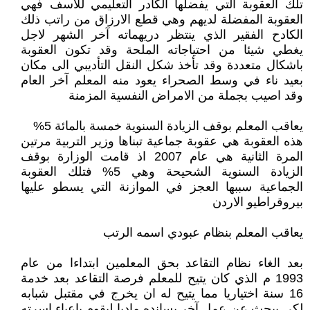
تلك العقوبة التي يفضلها الكادر التعليمي للاسف فهي
العقوبة المفضلة لديهم وهي قطع الارزاق من راتب ذلك
الكادح الفقير الذي ينتظر دريهماته آخر الشهر لاجل
يغطي شيئا من احتياجاته الملحة وقد تكون العقوبة
باشكال متعددة وقد تأخذ شكل النقل التأديبي الى مكان
بعيد ناء في وسط الصحراء يعود منه المعلم آخر العام
وقد اصيب بجملة من الامراض النفسية المزمنة
يعاقب المعلم بوقف الزيادة السنوية خمسة بالمائة 5%
هذه العقوبة هي عقوبة جماعية تبناها وزير التربية مرتين
المرة الثانية هي عام 2007 اذ قامت الوزارة بوقف
الزيادة السنوية الشحيحة وهي 5% فتلك العقوبة
الجماعية سببها العجز في الموازنة التي يسطو عليها
بيروقراطيو الاردن
يعاقب المعلم بنظام عبودي اسمه الرتب
بعد الغاء نظام التقاعد بحق المعلمين ابتداءا من عام
1993 م الذي كان يتيح للمعلم فرصة التقاعد بعد خدمة
16 سنة اختياريا مما يتيح له ان يخرج في مقتبل شبابه
لكي يبحث عن عمل آخر يسانده ماديا ليقوم باعباء اسرته