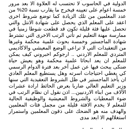
الدولية في الحاسوب لا تحتسب له العلاوة الا بعد مرور
خمسة اعوام على تعيينه فيخرج ما يقارب نسبة 20% من
عدد المعلمين من تلك الزيادة كما توضع شروط اخرى
اعقد على المعلم الذي يحصل على شهادة الانتل والتي
تحصل عليها فئة قليلة تكون قد قطعت شوطا زمنيا في
ممارسة مهنة التعليم ثم تأتي الرتب الاخرى التي تشترط
شهادة الماجستير وخمسة بحوث علمية محكمة وغيرها
من التعقيدات التي لا تراعي الوضع المعيشي والاكاديمي
المتردي للمعلم الاردني .. ارجوكم اخبروني كيف يمكن
للمعلم ان يعد ابحاثا علمية محكمة وهو يعيش حياة
ضنكى يبحث فيها عن عمل آخر بعد فترة الدوام الرسمي
كي يغطي احتياجات اسرته وهل يستطيع المعلم العادي
ان يأخذ الماجستير في ظل الشروط التعقيدية التي سنها
وزير التعليم العالي ضاربا بعرض الحائط ارادة عشرات
الآلاف من ابناء الاردنيين... اذن نقول ان نظام الرتب في
ضوء المعطيات والشروط المعيشية والوظيفية الحالية
للمعلم لا يخدم الافئة قليلة من مجمل فئات المعلمين
والهدف منه هو الضحك على ذقون المعلمين واستمرار
استغلالهم الا ابعد مدى