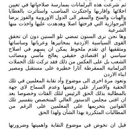
ثم شرعت هذه البرلمانات بممارسة صلاحياتها في تعيين
اخلائها واقاربها واحتكرت المناصب واستأثرت بالعطايا
والهبات والمنح والسفر الى الدول الاوروبية والفوز برضا
البرجوازية التي فرختها اصلا وهدهدت عليها واخذت منها
الشرعية
وها نحن نرى السنون تمضي تلو السنين دون ان تحقق
القوى السياسية الاردنية بمخاتيرها وعربانها وساساتها
ومثقفيها اي تقدم ملحوظ يمكن ان يسهم في اصلاح
سياسي او اقتصادي حقيقي يعالج مآسي ومصائب
الشعب بل على العكس من ذلك فقد تركت تلك الحملات
البرلمانية الممقرطة آثارا خطيرة على مستقبل ومصير
ابناء الاردن
ونعود مرة اخرى الى موضوع وأد نقابة المعلمين في تلك
الحقبة والاصرار على رفضها وعدم السماح لاي جهة
بالمطالبة بذلك الحق الرئيس لتلك الفئات وخصوصا بعد
ان افتى مجلس الدستور العالي المتخصص بتفسير تلك
القوانين بتحريمها على المعلمين على الرغم من
المطالبات المتكررة بهذا الشأن ولهذا الحق
قبل ان نخوض في موضوع النقابة واهميتها وضرورتها