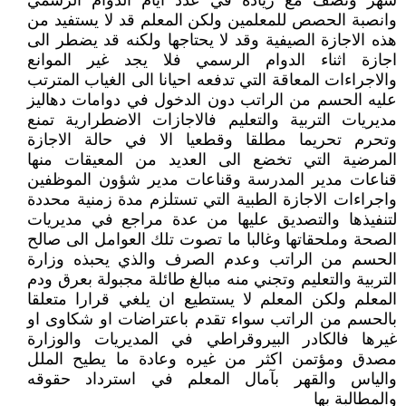
شهر ونصف مع زيادة في عدد ايام الدوام الرسمي
وانصبة الحصص للمعلمين ولكن المعلم قد لا يستفيد من
هذه الاجازة الصيفية وقد لا يحتاجها ولكنه قد يضطر الى
اجازة اثناء الدوام الرسمي فلا يجد غير الموانع
والاجراءات المعاقة التي تدفعه احيانا الى الغياب المترتب
عليه الحسم من الراتب دون الدخول في دوامات دهاليز
مديريات التربية والتعليم فالاجازات الاضطرارية تمنع
وتحرم تحريما مطلقا وقطعيا الا في حالة الاجازة
المرضية التي تخضع الى العديد من المعيقات منها
قناعات مدير المدرسة وقناعات مدير شؤون الموظفين
واجراءات الاجازة الطبية التي تستلزم مدة زمنية محددة
لتنفيذها والتصديق عليها من عدة مراجع في مديريات
الصحة وملحقاتها وغالبا ما تصوت تلك العوامل الى صالح
الحسم من الراتب وعدم الصرف والذي يحبذه وزارة
التربية والتعليم وتجني منه مبالغ طائلة مجبولة بعرق ودم
المعلم ولكن المعلم لا يستطيع ان يلغي قرارا متعلقا
بالحسم من الراتب سواء تقدم باعتراضات او شكاوى او
غيرها فالكادر البيروقراطي في المديريات والوزارة
مصدق ومؤتمن اكثر من غيره وعادة ما يطيح الملل
والياس والقهر بآمال المعلم في استرداد حقوقه
والمطالبة بها