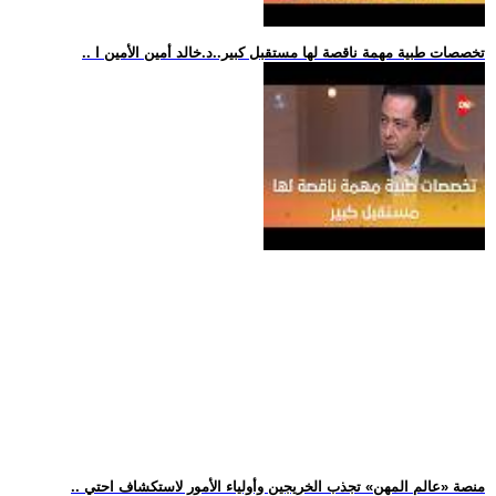
.. تخصصات طبية مهمة ناقصة لها مستقبل كبير..د.خالد أمين الأمين ا
.. منصة «عالم المهن» تجذب الخريجين وأولياء الأمور لاستكشاف احتي