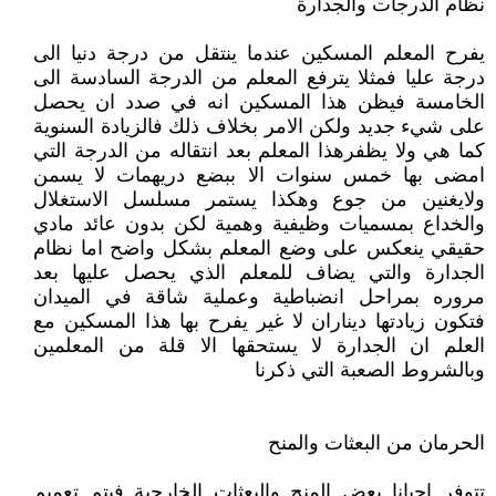
نظام الدرجات والجدارة
يفرح المعلم المسكين عندما ينتقل من درجة دنيا الى
درجة عليا فمثلا يترفع المعلم من الدرجة السادسة الى
الخامسة فيظن هذا المسكين انه في صدد ان يحصل
على شيء جديد ولكن الامر بخلاف ذلك فالزيادة السنوية
كما هي ولا يظفرهذا المعلم بعد انتقاله من الدرجة التي
امضى بها خمس سنوات الا ببضع دريهمات لا يسمن
ولايغنين من جوع وهكذا يستمر مسلسل الاستغلال
والخداع بمسميات وظيفية وهمية لكن بدون عائد مادي
حقيقي ينعكس على وضع المعلم بشكل واضح اما نظام
الجدارة والتي يضاف للمعلم الذي يحصل عليها بعد
مروره بمراحل انضباطية وعملية شاقة في الميدان
فتكون زيادتها ديناران لا غير يفرح بها هذا المسكين مع
العلم ان الجدارة لا يستحقها الا قلة من المعلمين
وبالشروط الصعبة التي ذكرنا
الحرمان من البعثات والمنح
تتوفر احيانا بعض المنح والبعثات الخارجية فيتم تعميم