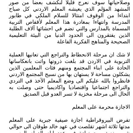
وصلاحياتها سوف نعرج قليلا لنكشف بعضا من صور
المشهد المؤلم الذي يعيشه المعلم الاردني كل صباح
ابتداءا من الوقوف امتثالا للسلام الملكي في طابور
المدرسة وانتهاءا بمغادرة هذا المعلم لأقفاص التربية
المسماة بالمدارس والتي تضم في احشائها آلاف الطلبة
الذين يفتقرون الى الحدود الدنيا من البيئة التعليمية
الصحيحة والمناهج الفكرية الفاعلة
لا شك ان مرحلة الانحطاط والتراجع التي تعانيها العملية
التربوية في الاردن قد بلغت ذروتها واتت بانعكاساتها
الحادة على ابناء المجتمع ومنهم فئات المعلمين الذين
يشكلون مساحة لا يستهان بها من نسيج المجتمع الاردني
فانظروا بالله عليكم الى وضع المعلم الآخذ في التردي
والتراجع اجتماعيا واقتصاديا واكاديميا حتى وصلت به
الحال الى مرحلة مخزية لا تسر العدو قبل الصديق
الاجازة محرمة على المعلم
تفرض البيروقراطية اجازة صيفية جبرية على المعلم
مدتها ثلاثة اشهر تقلصت في عهد خالد طوقان الى حوالي