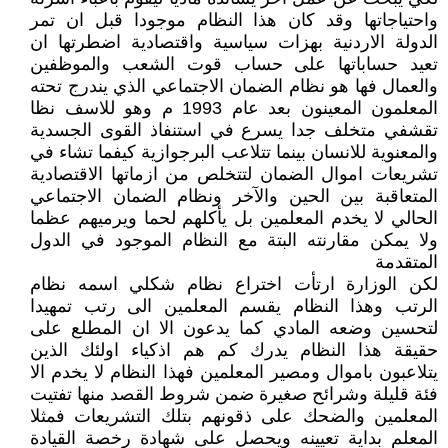
واحتياجاتها وقد كان هذا النظام موجودا قبل ان تمر
الدولة الاردنية بهزات سياسية واقتصادية اضطرتها ان
تعيد حساباتها على حساب قوت الشعب والموظفين
والعمال فها هو نظام الضمان الاجتماعي الذي يندرج تحته
المعلمون المعينون بعد عام 1993 م وهو للاسف نظا
تقشفي متخلف جدا يسرع في استنفاذ القوى الجسدية
والمعنوية للانسان بينما تتلاعب البرجوازية كيفما تشاء في
تشريعات اموال الضمان لتتخلص من ازماتها الاقتصادية
المتعاقبة بين الحين والآخر ونظام الضمان الاجتماعي
الحالي لا يخدم المعلمين بل يأكلهم لحما ويرميهم عظما
ولا يمكن مقارنته البتة مع النظام الموجود في الدول
المتقدمة
لكن الوزارة ارتأت اختراع نظام شكلي اسمه نظام
الرتب وهذا النظام يقسم المعلمين الى رتب تمهيدا
لتحسين وضعه المادي كما يدعون الا ان المطلع على
حقيقة هذا النظام يدرك كم هم اذكياء اولئك الذين
يتلاعبون باموال ومصير المعلمين فهذا النظام لا يخدم الا
فئة قليلة وشرائح صغيرة ضمن شروط القصد منها تفتيت
المعلمين والضحك على ذقونهم بتلك التشريعات فمثلا
المعلم بداية تعيينه ويحصل على شهادة رخصة القيادة