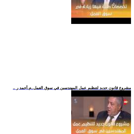
.. مشروع قانون جديد لتنظيم عمل المهندسين في سوق العمل..م.أحمد ر