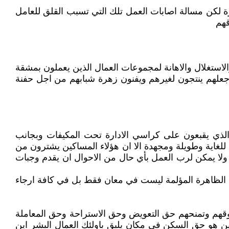
ة لكن مسالة اصابات العمل تلك التي تسبب القلق للعامل
قهم
لاستغلال والاهانة لمجموعات العمال الذين يعملون بمشقة
علهم ينتجون لغيرهم ويفنون زهرة شبابهم من اجل حفنة
ن الذي يقبعون على كراسي الادارة تحت المكيفات وبجانب
 للغاية وطويلة ومجهدة الا ان هؤلاء المساكين يشترون من
 ولا يمكن لرب العمل بأي حال من الاحوال ان يقدم وجبات
تلك الظاهرة المؤلمة ليست في معان فقط بل في كافة ارجاء
 حقوقهم وتمنحهم حق التعويض وحق الاستراحة وحق المعاملة
ين هو حق السكن في مكان يليق باولئك العمال البشر اين