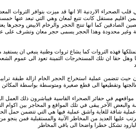
ب الصحراء الاردنية الا انها قد ميزت بتوافر الثروات المعدن
 ضمن اقليم مستقل كانت تتبع لمعان وهي التي تبعد عنها خمسة
ين الصادقين كما انها تنتج الحجر والرخام الابيض وحجرها ي
ة وغير محدودة وهذا الحجر يسمى حجر معان وتشرف على عملي
متلكها فهذه الثروات كما يشاع ثروات وطنية ينبغي ان يستفيد م
ننا وهل حقا ان تلك المستخرجات الثمينة تعود الى عموم الش
حيث تتضمن عملية استخراج الحجر الخام ازالة طبقة ترابية 
لجتها وتقطيعها الى قطع صغيرة ومتوسطة بواسطة المكائن الص
ا مواقعهم في حفائر الصحراء القاسية فيباشرون ذلك العمل 
ة والبعض الآخر يبقى في تلك المواقع و المحاجر بين اكوام الت
ي عملية شاقة للغاية واشق عملية فيها هي التي تتضمن حمل ال
ب عليها العديد من المخاطر الآنية والمستقبلية فمن ينجو من 
والبارود تشكل خطرا واضحا الى باقي المخاطر