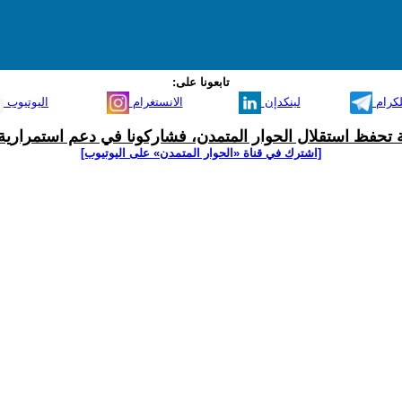
تابعونا على:
لكرام
لينكدإن
الانستغرام
اليوتيوب
ية تحفظ استقلال الحوار المتمدن، فشاركونا في دعم استمرارية 
[اشترك في قناة ‫«الحوار المتمدن» على اليوتيوب]