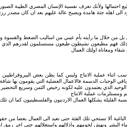
 احتمالها ولأنك تعرف نفسية الإنسان المصري الطيبة الصبور
الى اهله جثة هامدة ويصبح عالة عليهم بعد ان كان مصدر رز
 بل من خلال ما رأيته بأم عيني من اساليب الضغط والقسوة وا
مع ذلك فهم مطيعون نشيطون طيعون مستسلمون لقدرهم الذي ج
قاء ومعاناة اولئك العمال
مناسب اثناء عملية الانتاج وليس كما يظن بعض البيروقراطيي
وباقي الوجبات الدسمة فالاعمال العضلية التي يقومون بها شاقة
 الوحيد الذي يعتمدون عليه لكونه رخيص الثمن وسريع التحضير
م ومستلزمات عملية الانتاج
نسبة القليلة يشكلها العمال الاردنيون والفلسطينيون كما ان 
ة الباغية ألا تستحي تلك الفئة حتى تعيد الى العمال بعضا من
دماء البشر ونهش لحومهم واذلالهم واستغلالهم حتى اخر رمق ا