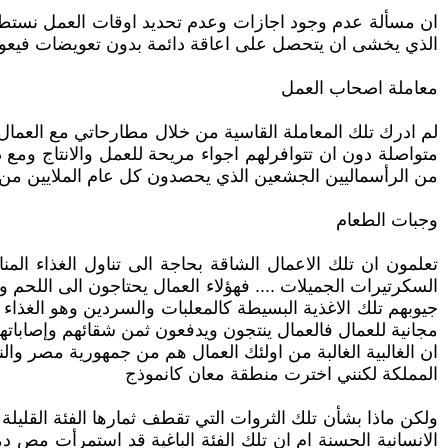
ان مسألة عدم وجود اجازات وعدم تحديد اوقات العمل نستطيع
الذي يخشى ان يتحصل على اعاقة دائمة بدون تعويضات فيعود 
معاملة اصحاب العمل
لم ادرك تلك المعاملة القاسية من خلال مطارحاتي مع العمال
متواصلة دون ان تتوافرلهم اجواء مريحة للعمل والانتاج و
من الرأسماليين الجشعين الذي يحصدون كل عام الملايين من ش
وجبات الطعام
تعلمون ان تلك الاعمال الشاقة بحاجة الى تناول الغذاء ال
السكرتيرات الجميلات .... فهؤلاء العمال يحتاجون الى اللحم 
جيوبهم تلك الاغذية البسيطة كالمعلبات والسردين وهو الغذاء
مجانية للعمال فالعمال ينتجون ويدفعون ثمن شقائهم وإصاباته
ان الغالبية الغالبة من اولئك العمال هم من جمهورية مصر وال
المملكة لكنني اخترت منطقة معان كانموذج
ولكن ماذا بشأن تلك الثروات التي تقطف ثمارها الفئة القليل
الانسانية الحسنة ام ان تلك الفئة الباغية قد استمرأت مص 