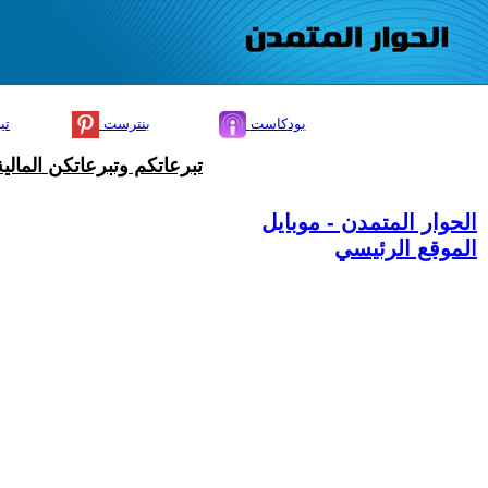
بودكاست
بنترست
تي
تبرعاتكم وتبرعاتكن المال
الحوار المتمدن - موبايل
الموقع الرئيسي