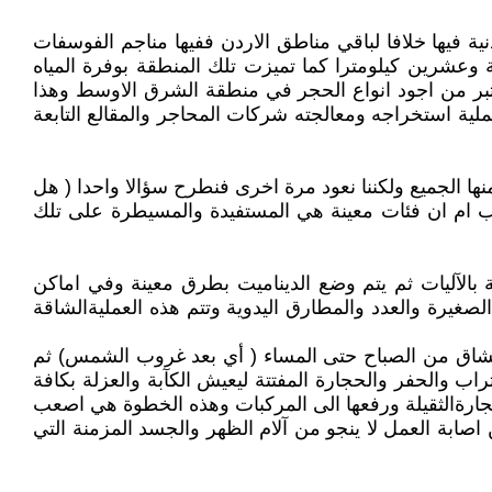
ية فيها خلافا لباقي مناطق الاردن ففيها مناجم الفوسفات
 وعشرين كيلومترا كما تميزت تلك المنطقة بوفرة المياه
عتبر من اجود انواع الحجر في منطقة الشرق الاوسط وهذا
ة استخراجه ومعالجته شركات المحاجر والمقالع التابعة
نها الجميع ولكننا نعود مرة اخرى فنطرح سؤالا واحدا ( هل
عب ام ان فئات معينة هي المستفيدة والمسيطرة على تلك
بالآليات ثم يتم وضع الديناميت بطرق معينة وفي اماكن
غيرة والعدد والمطارق اليدوية وتتم هذه العمليةالشاقة
الشاق من الصباح حتى المساء ( أي بعد غروب الشمس) ثم
راب والحفر والحجارة المفتتة ليعيش الكآبة والعزلة بكافة
حجارةالثقيلة ورفعها الى المركبات وهذه الخطوة هي اصعب
اصابة العمل لا ينجو من آلام الظهر والجسد المزمنة التي