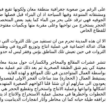
على الرغم من صعوبة جغرافية منطقة معان ولكونها تقبع في قل
ومشتقاته المتنوعة وفيها السياحة اذ ان البتراء قبل فصلها
الجوفيه فهي ترقد على بحر من الماء كما يفيد بعض المتخصص
الحجر يستخرج من نواحيها وعلى مقربة منها وبكميات مفتوح
للقطاع الخاص
الا ان هذه المدينة تحرم من ان تستفيد من تلك الثروات التي ت
هناك عدالة اجتماعية في عملية انتاج وتوزيع الثروة في وط
الثروات في حين تعيش تلك المناطق بؤس وفقر ليس له حدود
تتشر عشرات المقالع والمحاجر والكسارات حول مدينة معان 
معينة كي يتم شق الطبقة الصخرية ثم بعد ذلك تتم عملية معا
بواسطة العمال المتواجدين في تلك المواقع و لهذه الغاية
يستيقظ العمال ( الحجارة) منذ ساعات الفجر الاولى ليقصدو
يعودون الى منازلهم او ان شئنا قلنا اكواخهم الصغيرة المتهدم
اشكالها وانواعها وعملية الانتاج واستخراج وتقطيع الحجر ه
الخطوات واخطرها في مجمل عملية الاستخراج والانتاج اذ يترت
ترافقه طيلة حياته كما ان مخاطر وآثار انفجارات الديناميت 