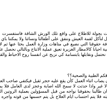
مت بجولة للاطلاع على واقع تلك الورش الشاقة فاستفسرت 
ل لنأكل لقمة العيش وننفق على أطفالنا ونسائنا ولا يمكننا ب
ة حقوقنا التي نضيع في متاهات وزارة العمل بحثا عنها ثم لا
عية احيانا كالامطار الغزيرة تعيق عملية الانتاج وبالتالي نحصل
حتمل ونقابلها بابتسامة كي نزيح عن انفسنا روح الاحباط والق
كم الطبية والصحية؟؟
ا ان يصاب اثناء العمل كأن يقع عليه حجر ثقيل فيكتفي صاحب 
 غير واذا حدثت لا سمح الله اصابة وعجز لدى العامل فلا يمك
وان طالبنا بحقوقنا نواجه من قبل المسؤولين بعملية الروتين
 فلا يتم احتساب ايام العلاج بل يتم حسمها من قوته واجره ام