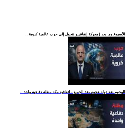
.. الأسبوع وما بعد | معركة إنفانتينو تتحول إلى حرب عالمية كروية
.. الهجوم ضد دولة هجوم ضد الجميع.. اتفاقية مكة مظلة دفاعية واحد