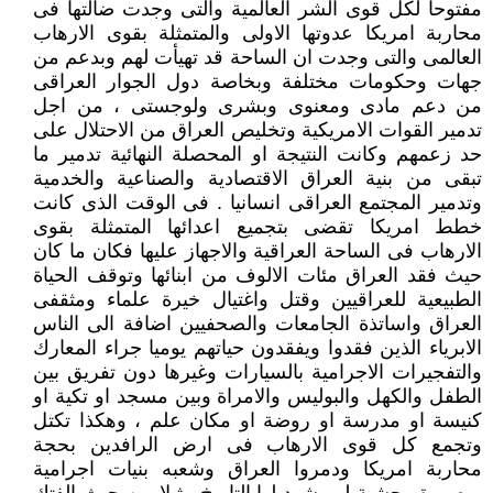
مفتوحا لكل قوى الشر العالمية والتى وجدت ضالتها فى
محاربة امريكا عدوتها الاولى والمتمثلة بقوى الارهاب
العالمى والتى وجدت ان الساحة قد تهيأت لهم وبدعم من
جهات وحكومات مختلفة وبخاصة دول الجوار العراقى
من دعم مادى ومعنوى وبشرى ولوجستى ، من اجل
تدمير القوات الامريكية وتخليص العراق من الاحتلال على
حد زعمهم وكانت النتيجة او المحصلة النهائية تدمير ما
تبقى من بنية العراق الاقتصادية والصناعية والخدمية
وتدمير المجتمع العراقى انسانيا . فى الوقت الذى كانت
خطط امريكا تقضى بتجميع اعدائها المتمثلة بقوى
الارهاب فى الساحة العراقية والاجهاز عليها فكان ما كان
حيث فقد العراق مئات الالوف من ابنائها وتوقف الحياة
الطبيعية للعراقيين وقتل واغتيال خيرة علماء ومثقفى
العراق واساتذة الجامعات والصحفيين اضافة الى الناس
الابرياء الذين فقدوا ويفقدون حياتهم يوميا جراء المعارك
والتفجيرات الاجرامية بالسيارات وغيرها دون تفريق بين
الطفل والكهل والبوليس والامراة وبين مسجد او تكية او
كنيسة او مدرسة او روضة او مكان علم ، وهكذا تكتل
وتجمع كل قوى الارهاب فى ارض الرافدين بحجة
محاربة امريكا ودمروا العراق وشعبه بنيات اجرامية