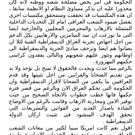
الحكومة فى امر يخص مصلحة شعبه ووطنه لانه كان
محذورا عليه ان يذكر مساوئ النظام او الانظمة سابقا ،
ان هذه المكتسبات قد تحققت وستتحقق مكتسبات اخرى
بفضل صمود الشعب العراقى امام كل التحديات الداخلية
المتمثلة بالارهاب والمجرمين المحليين والخارجية ايضا
التى ما تورعت ان تمد المتامرين والارهابيين بكل الدعم
من اجل اجهاض تجربة العراق الديمقراطية الفتية لئلا ان
يصابوا هم ايضا وتزحف مبادئ الحرية والديمقراطية الى
اوطانهم وتثور عليهم شعوبهم وبالتالى يفقدون كراسى
حكمهم المهزوزة .
بالرغم مما حدث ويحدث فالحقوق لا تمنح بل تؤخذ ولا بد
من تقديم الضحايا والقرابين من اجل تثبيتها وقد قدم
العراقيين ما يكفى من الضحايا لاقرار الديمقراطية وان
الحكومة التى تحكم العراق الان وبالرغم من قصر فترة
حكمها فانها خطت خطوات بالاتجاه الصحيح من حيث
توفير الامن ومحاربة الارهاب وقامت بالرغم من الاوضاع
الشاذة باصدار العديد من القوانين والتشريعات التى
تحقق الهدف المنشود فى تثبيت اركان الدولة
الديمقراطية .
اقول نعم كانت امريكا سببا لكثير من معانات الشعب
العراقى من حيث عدم توفر الخدمات الاساسية وازمة