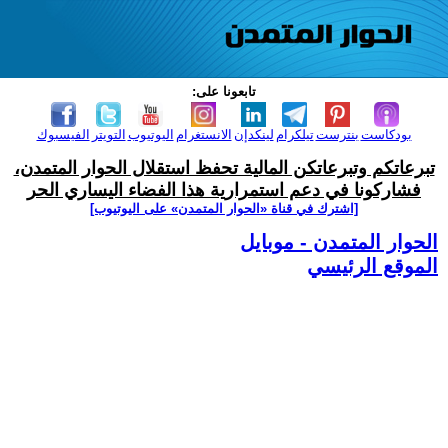
تابعونا على:
بودكاست
بنترست
تيلكرام
لينكدإن
الانستغرام
اليوتيوب
التويتر
الفيسبوك
تبرعاتكم وتبرعاتكن المالية تحفظ استقلال الحوار المتمدن،
فشاركونا في دعم استمرارية هذا الفضاء اليساري الحر
[اشترك في قناة ‫«الحوار المتمدن» على اليوتيوب]
الحوار المتمدن - موبايل
الموقع الرئيسي