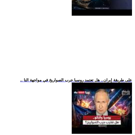
.. على طريقة إيران.. هل تعتمد روسيا حرب الصواريخ في مواجهة النا