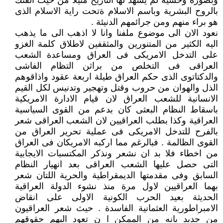
وبصورة وحشية لم يشهد لها التاريخ مثيلا من حيث الفتك
بالروح البشرية وباسم الاسلام ةتحت راية الاسلام الذى
هو براء منهم ومن جرائمهم الدنيئة .
نعود الان الى موضوع ملفنا وانا لا اذهب الى ما يذهب
اليه الكثير من المتنورين والمثقفين لاطلاق كلمة الغزو
على التدخل الامريكى فى العراق ومساعدة الشعب
العراقى فى التخلص من براثن التظام الفاشى
والدكتاتوى الذى حكم العراق طيلة اربعة عقود واذاقوهم
الذل والهوان من حروب وقتل وتهجير وتدنيس لكل القيم
الانسانية للشعب العراق لان قيام الادارة الامريكية
باسقاط النظام البعثى كان بدعم من القوى السياسية
العراقية وكذا بطلب العراقيين لان الشعب العراقى شعر
بالفرح للتدخل الامريكى فى عملية تحرير العراق من
القوى الظالمة . فبالرغم مما اركبه الامريكان فى العراق
من اخطاء فلا بد ان نشعر ونذكر المكتسبات الايجابية
التى حصل عليها الشعب العراقى بعد انهيار النظام
السابق وفى مقدمتها الديمقراطية والحرية اللتان شعر
بهما العراقيين لاول مرة منذ نشوء الدولة العراقية
الحديثة بعيد الحرب الكونية الاولى على انقاض
الامبراطورية العثمانية الفاسدة . حيث شعر العراقيون
من جديد بانه من الممكن ا ن تعود اليهم حقوقهم