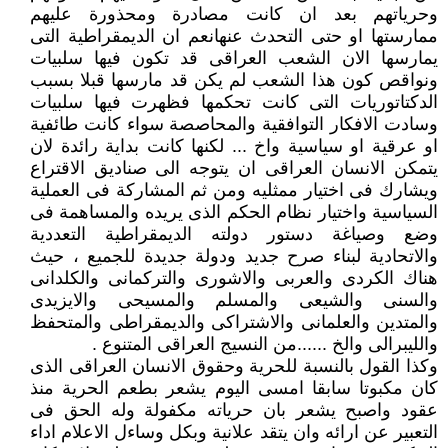
وحرياتهم بعد ان كانت مصادرة ومحذورة عليهم
ممارستها او حتى التحدث عنهانعم ان الديمقراطية التى
يمارسها الان الشعب العراقى قد تكون فيها سلبيات
ونواقص كون هذا الشعب لم يكن قد مارسها قبلا بسبب
الدكتاتوريات التى كانت تحكمها فظهرت فيها سلبيات
وسادت الافكار التوافقية والمحاصصة سواء كانت طائفية
او عرقية او سياسية واخ ... لكنها كانت بداية رائدة لان
يتمكن الانسان العراقى ان يتوجه الى صناديق الاقتراع
ويشارك فى اختيار ممثليه ومن ثم المشاركة فى العملية
السياسية واختيار نظام الحكم الذى يريده والمساهمة فى
وضع وصياغة دستور دولته الديمقراطية التعددية
والاتحادية لبناء صرح جديد ودولة جديدة للجميع ، حيث
هناك الكردى والعربى والاشورى والتركمانى والكلدانى
والسنى والشيعى والمسلم والمسيحى والايزيدى
والمتدين والعلمانى والاشتراكى والديمقراطى والمتحفظ
والليبرالى والخ ......من النسيج العراقى المتنوع .
وكذا القول بالنسبة للحرية وحقوق الانسان العراقى الذى
كان مكبوتا سابقا امسى اليوم يشعر بطعم الحرية منذ
عقود واصبح يشعر بان حرياته مكفولة وله الحق فى
التعبير عن ارائه وان يتقد علانية وبكل وساءل الاعلام اداء