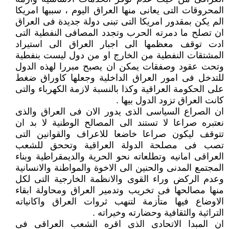
المحروقات التى يعانى منها العراق اليوم ، سببها امريكا
الم يكن بمقدور امريكا التى تبنى دولة جديدة فى العراق
ان تصلح ما دمرته الحرب وتجدد المصافى النفطية التى
ادت توقف معظمها الى اجبار العراق الى استيراد
المشتقات النفطية من الخارج او من دول ليست بنفطية
وتحت عقود وصفقات يمكن ان يصبح مبررا لهذه الدول
للتدخل فى امور العراق الداخلية وجعلها كاوراق ضغط
على الحكومة العراقية وكذا بالنسبة لازمة الكهرباء والتى
كانت العراق تزود الدول بيها .
ان الصراع السياسى الذى يدور الان فى العراق والذى
نعتبره صراعا لا تستند الى المصالح الوطنية لا بد ان
تتوقف ليكون صراعا خاضعا للاعراف والقوانين التى
تصب فى مصلحة الدولة العراقية وتححق للشعب
العراقى امانيه وتطلعاته نحو الحرية والديمقراطية وبناء
المجتمع المدنى والحنين الى الاخوة والمواطنة والانسانية
وعدم الركض وراء القوى والانظمة الخارجية التى لكل
منها مصالحها فى تخريب وتدمير العراق ومحاولة ابقاء
الاوضاع فيها متأزمة لتنهب ثروات العراق واكانياته
التراثية والثقافية وحضارته وخيراته .
ان المبدا الاتحادى الذى اقره الشعب العراقى فى