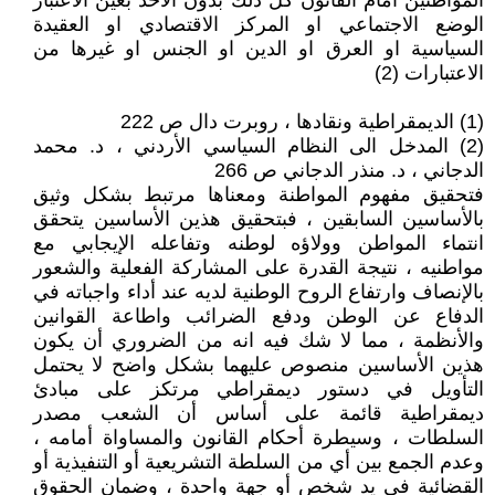
المواطنين امام القانون كل ذلك بدون الأخذ بعين الاعتبار
الوضع الاجتماعي او المركز الاقتصادي او العقيدة
السياسية او العرق او الدين او الجنس او غيرها من
الاعتبارات (2)
(1) الديمقراطية ونقادها ، روبرت دال ص 222
(2) المدخل الى النظام السياسي الأردني ، د. محمد
الدجاني ، د. منذر الدجاني ص 266
فتحقيق مفهوم المواطنة ومعناها مرتبط بشكل وثيق
بالأساسين السابقين ، فبتحقيق هذين الأساسين يتحقق
انتماء المواطن وولاؤه لوطنه وتفاعله الإيجابي مع
مواطنيه ، نتيجة القدرة على المشاركة الفعلية والشعور
بالإنصاف وارتفاع الروح الوطنية لديه عند أداء واجباته في
الدفاع عن الوطن ودفع الضرائب واطاعة القوانين
والأنظمة ، مما لا شك فيه انه من الضروري أن يكون
هذين الأساسين منصوص عليهما بشكل واضح لا يحتمل
التأويل في دستور ديمقراطي مرتكز على مبادئ
ديمقراطية قائمة على أساس أن الشعب مصدر
السلطات ، وسيطرة أحكام القانون والمساواة أمامه ،
وعدم الجمع بين أي من السلطة التشريعية أو التنفيذية أو
القضائية في يد شخص أو جهة واحدة ، وضمان الحقوق