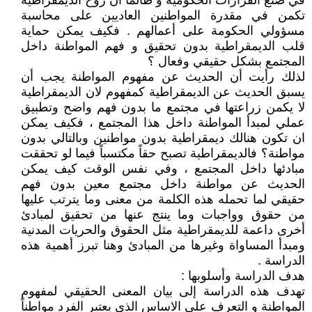
في صنع القرارات الحكومية و طالما ان روح الديمقراطية
تكمن في مقدرة المواطنين العاديين على محاسبة
مسؤولي الحكومة على أعمالهم . فكيف يمكن حماية
قلب الديمقراطية بدون تحقيق و فهم المواطنة داخل
المجتمع بشكل حقيقي وفعال ؟
لذلك رأيت أن الحديث عن مفهوم المواطنة يجب أن
يسبق الحديث عن الديمقراطية كمفهوم لان الديمقراطية
لا يكمن زراعتها في مجتمع ما بدون فهم واضح وتطبيق
عملي لمبدأ المواطنة داخل هذا المجتمع ، فكيف يمكن
ان تكون هنالك ديمقراطية بدون مواطنين وبالتالي بدون
مواطنة؟ فالديمقراطية تصبح حقاً مكتسباً فيما لو تحققت
مبادئها داخل المجتمع ، وفي نفس الوقت كيف يمكن
الحديث عن مواطنة داخل مجتمع معين بدون فهم
حقيقي لما تحمله هذه الكلمة من معنى وما يترتب عليها
من حقوق وواجبات وما ينتج عنها من تحقيق لمبادئ
أخرى داعمة للديمقراطية مثل الحقوق والحريات المدنية
ومبدأ المساواة وغيرها من المبادئ وهنا تبرز أهمية هذه
الدراسة .
هدف الدراسة وأسلوبها :
تهدف هذه الدراسة إلى بيان المعنى الحقيقي لمفهوم
المواطنة و التعرف على الاساس الذي يعتبر الفرد مواطناً