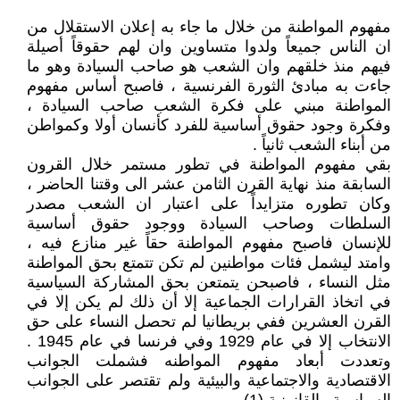
مفهوم المواطنة من خلال ما جاء به إعلان الاستقلال من
ان الناس جميعاً ولدوا متساوين وان لهم حقوقاً أصيلة
فيهم منذ خلقهم وان الشعب هو صاحب السيادة وهو ما
جاءت به مبادئ الثورة الفرنسية ، فاصبح أساس مفهوم
المواطنة مبني على فكرة الشعب صاحب السيادة ،
وفكرة وجود حقوق أساسية للفرد كأنسان أولا وكمواطن
من أبناء الشعب ثانياً .
بقي مفهوم المواطنة في تطور مستمر خلال القرون
السابقة منذ نهاية القرن الثامن عشر الى وقتنا الحاضر ،
وكان تطوره متزايداً على اعتبار ان الشعب مصدر
السلطات وصاحب السيادة ووجود حقوق أساسية
للإنسان فاصبح مفهوم المواطنة حقاً غير منازع فيه ،
وامتد ليشمل فئات مواطنين لم تكن تتمتع بحق المواطنة
مثل النساء ، فاصبحن يتمتعن بحق المشاركة السياسية
في اتخاذ القرارات الجماعية إلا أن ذلك لم يكن إلا في
القرن العشرين ففي بريطانيا لم تحصل النساء على حق
الانتخاب إلا في عام 1929 وفي فرنسا في عام 1945 .
وتعددت أبعاد مفهوم المواطنه فشملت الجوانب
الاقتصادية والاجتماعية والبيئية ولم تقتصر على الجوانب