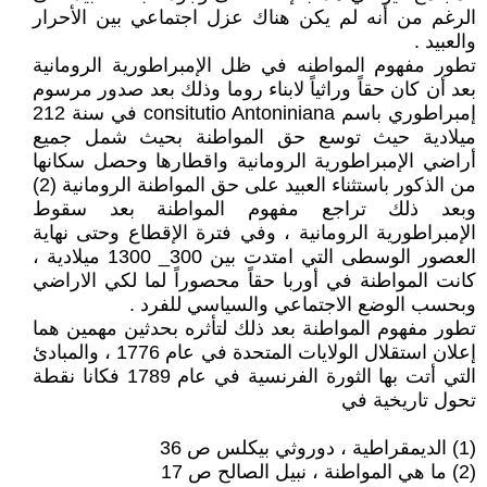
الرغم من أنه لم يكن هناك عزل اجتماعي بين الأحرار
والعبيد .
تطور مفهوم المواطنه في ظل الإمبراطورية الرومانية
بعد أن كان حقاً وراثياً لابناء روما وذلك بعد صدور مرسوم
إمبراطوري باسم consitutio Antoniniana في سنة 212
ميلادية حيث توسع حق المواطنة بحيث شمل جميع
أراضي الإمبراطورية الرومانية واقطارها وحصل سكانها
من الذكور باستثناء العبيد على حق المواطنة الرومانية (2)
وبعد ذلك تراجع مفهوم المواطنة بعد سقوط
الإمبراطورية الرومانية ، وفي فترة الإقطاع وحتى نهاية
العصور الوسطى التي امتدت بين 300_ 1300 ميلادية ،
كانت المواطنة في أوربا حقاً محصوراً لما لكي الاراضي
وبحسب الوضع الاجتماعي والسياسي للفرد .
تطور مفهوم المواطنة بعد ذلك لتأثره بحدثين مهمين هما
إعلان استقلال الولايات المتحدة في عام 1776 ، والمبادئ
التي أتت بها الثورة الفرنسية في عام 1789 فكانا نقطة
تحول تاريخية في
(1) الديمقراطية ، دوروثي بيكلس ص 36
(2) ما هي المواطنة ، نبيل الصالح ص 17