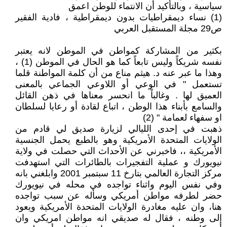
سياسية ، وبالتأكيد أن الانتماء للوطن اعمق
(1) نساء ديمقراطيات بدون ديمقراطية ، فادية الفقير
ص29 مجلة المستقبل العربي
بكثير من المشاركة كمواطن في الموطن لانه يعتبر
نفسه شريكاً وليس تابعاً كما هو الحال في الموطن (1) ،
وهذا ما عبر عنه د. هيثم مناع من أن كلمة المواطنة قلما
تستعمل " في الوعي أو اللاوعي الجماعي بالمعنى
العميق لها . وغالباً ما انحسر معناها في ذهن القائل
والسامع بأبناء هذا الوطن ، اتباع لقادة أو رعايا لسلطان
او سفهاء لعمامة " (2)
ذهبت في إحدى الليالي لزيارة صديق لي قادم من
الولايات المتحدة الأمريكية وهو بالطبع يحمل الجنسية
الأمريكية ،، فاخبرني عن الأحداث التي حصلت في ولاية
نيويورك و عملية التفجيرات بالطائرات التي استهدفت
مركز التجارة العالمي بتارخ 11 سبتمبر 2001 وابلغني بانه
وفي نفس اليوم واثناء تواجده في محله في نيويورك
حضر لطرفه مواطن أمريكي وسأله عن سبب تواجده
هنا، وان عليه مغادرة الولايات المتحدة الأمريكية ويعود
إلى وطنه ، فقال له صديقي انه مواطن امريكي وان