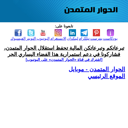
تابعونا على:
بودكاست
بنترست
تيلكرام
لينكدإن
الانستغرام
اليوتيوب
التويتر
الفيسبوك
تبرعاتكم وتبرعاتكن المالية تحفظ استقلال الحوار المتمدن،
فشاركونا في دعم استمرارية هذا الفضاء اليساري الحر
[اشترك في قناة ‫«الحوار المتمدن» على اليوتيوب]
الحوار المتمدن - موبايل
الموقع الرئيسي