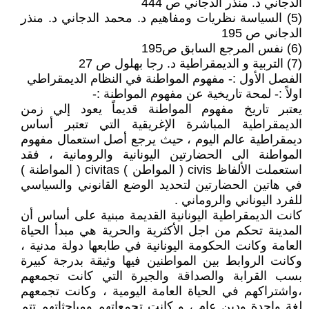
الدجاني د. منذر الدجاني ص 444
(5) السياسة نظريات ومفاهيم د. محمد الدجاني د. منذر
الدجاني ص 195
(6) نفس المرجع السابق ص195
(7) التربية و الديمقراطية د. رجا بهلول ص 27
الفصل الأول :- مفهوم المواطنة في النظام الديمقراطي
اولاً :- لمحة تاريخية عن مفهوم المواطنة :-
يعتبر تاريخ مفهوم المواطنة قديماً يعود إلي زمن
الديمقراطية المباشرة الإغريقية التي تعتبر أساس
ديمقراطية عالم اليوم ، حيث يرجع أصل استعمال مفهوم
المواطنة الى الحضارتين اليونانية والرومانية ، فقد
استعملت الألفاظ civis ( المواطن ) civitas ( المواطنة )
في هاتين الحضارتين لتحديد الوضع القانوني والسياسي
للفرد اليوناني والروماني .
كانت الديمقراطية اليونانية القديمة مبنية على أساس أن
المدينة تحكم من اجل الأكثرية والحرية هي مبدأ الحياة
العامة وكانت الحكومة اليونانية في طابعها دولة مدنية ،
وكانت الروابط بين المواطنين فيها وثيقة بدرجة كبيرة
بسب القرابة والصداقة والجيرة التي كانت تجمعهم
،واشتراكهم في الحياة العامة اليومية ، وكانت تجمعهم
لغة واحدة ودين عام ، و كانت تجمعاتهم ومباحثاتهم تتم