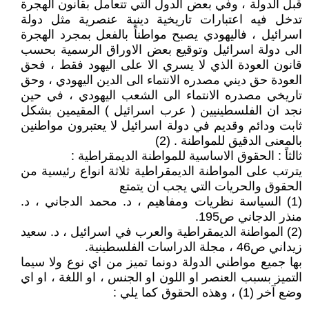
قبل الدولة ، وفي بعض الدول التي تتعامل بقانون الهجرة
تدخل فيه اعتبارات تاريخية دينية عنصرية مثل دولة
اسرائيل ، فاليهودي يصبح مواطناً بالفعل بمجرد الهجرة
الى دولة اسرائيل وتوقيع بعض الاوراق الرسمية بحسب
قانون العودة الذي لا يسري الا على اليهود فقط ، فحق
العودة حق ديني مصدره الانتماء الى الدين اليهودي ، وحق
تاريخي مصدره الانتماء الى الشعب اليهودي ، في حين
نجد ان الفلسطينيين ( عرب اسرائيل ) المقيمين بشكل
ثابت ودائم وقديم في دولة اسرائيل لا يعتبرون مواطنين
بالمعنى الدقيق للمواطنة . (2)
ثالثاً : الحقوق الاساسية للمواطنة الديمقراطية :
يترتب على المواطنة الديمقراطية ثلاثة انواع رئيسية من
الحقوق والحريات التي يجب ان يتمتع
(1) السياسة نظريات ومفاهيم ، د. محمد الدجاني ، د.
منذر الدجاني ص195.
(2) المواطنة الديمقراطية والعرب في اسرائيل ، د. سعيد
زيداني ص46 ، مجلة الدراسات الفلسطينية.
بها جميع مواطني الدولة دونما تميز من اي نوع ولا سيما
التميز بسبب العنصر او اللون او الجنس ، او اللغة ، او اي
وضع آخر (1) ، وهذه الحقوق كما يلي :