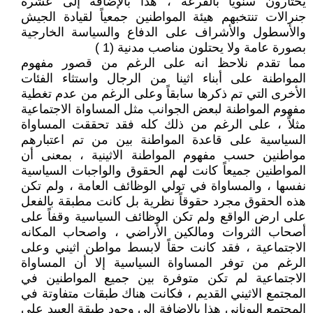
يختارون سنوياً بالقرعة ، هذا بالإضافة إلى عشرة
جنرالات تنتخبهم هيئة المواطنين جمعياً لقيادة الجيش
والأسطول والأشراف على الدفاع والسياسة الخارجية
بصورة عامة ولا يحتلون مناصب مدنية (1 )
مما تقدم نلاحظ انه على الرغم من قصور مفهوم
المواطنة على أبناء اثينا من الرجال واستثاء الفئات
الأخرى التي تم ذكرها سابقاً وعلى الرغم من عدم تغطية
مفهوم المواطنة لبعض الجوانب مثل المساواة الاجتماعية
مثلاً ، على الرغم من ذلك كله فقد تحققت المساواة
السياسية على قاعدة المواطنة بين من تم اعتبارهم
مواطنين حسب مفهوم المواطنة الاثينية ، بمعنى أن
المواطنين جميعاً كانت لهم الحقوق والواجبات السياسية
نفسها ، والمساواة في تولي الوظائف العامة ، ولم تكن
هذه الحقوق مجرد حقوقاً نظرية بل كانت مطبقة بالفعل
على ارض الواقع ولم تكن الوظائف السياسية وقفاً على
أصحاب الثروات ومالكين الأراضي ، واصحاب المكانه
الاجتماعية ، فقد كانت حقاً لابسط مواطن اثيني وعلى
الرغم من توفر المساواة السياسية إلا أن المساواة
الاجتماعية لم تكن متوفرة بين جميع المواطنين في
المجتمع الاثيني القديم ، فكانت هناك طبقات متفاوتة في
المجتمع اليوناني هذا بالإضافة الى وجود طبقة العبيد على