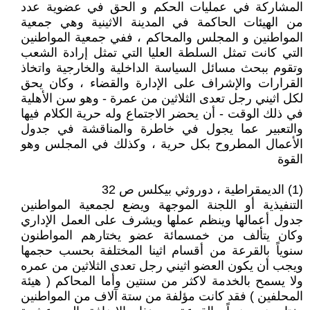
المشاركة في عمليات الحكم و الحق في عضوية عدد
من الهيئات الحاكمة في المدينة الاثينية وهي جمعية
المواطنين و المجلس والمحاكم ، ففي جمعية المواطنين
التي كانت تمثل السلطة العليا التي تمثل إرادة الشعب
وتقوم ببحث مسائل السياسة الداخلية والخارجية واتخاذ
القرارات والإشراف على الإدارة والقضاء ، وكان يحق
لكل اثيني رجل تعدى الثلاثين من عمرة - وهو سن الأهلية
في ذلك الوقت - أن يحضر الاجتماع وله حرية الكلام فيها
والتعبير عما يجول في خاطرة والمناقشة في جدول
الأعمال المطروح بكل حرية ، وكذلك في المجلس وهو
القوة
(1) الديمقراطية ، دوروثي بيكلس ص 32
التنفيذية أو اللجنة الموجهة ويضع لجمعية المواطنين
جدول أعمالها وينظم عملها ويشرف على العمل الإداري
وكان يتألف من خمسمائة عضو يختارهم المواطنون
سنوياً بالقرعة من أقسام اثينا المختلفة بحسب حجمها
ويجب أن يكون العضو اثيني رجل تعدى الثلاثين من عمره
ولا يسمح بالخدمة لاكثر من سنتين وأما المحاكم ( هيئة
المحلفين ) فقد كانت مؤلفة من ستة آلاف من المواطنين