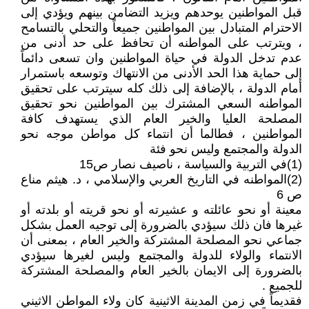
قبل المواطنين يوحدهم ويزيد التضامن بينهم ويؤدي إلى
الاحترام المتبادل بين المواطنين جميعاً والتحلي بالتسامح
، ويترتب على المواطنه أن تحافظ على حد أدنى من
عدم تدخل الدولة في حياة المواطنين وان تسعى دائماً
إلى حماية هذا الحد الأدنى من الانتهاك وتوسعه باستمرار
أمام الدولة ، بالإضافة إلى ذلك كله سيترتب على تحقيق
المواطنه السعي المشترك بين المواطنين نحو تحقيق
المصلحة العليا والخير العام الذي يستهدف كافة
المواطنين ، فطالما أن انتماء كل مواطن موجه نحو
الدولة والمجتمع وليس نحو فئة
(1)في التربية والسياسة ، ناصيف نصار ص15
(2)المواطنه في التاريخ العربي والإسلامي ، د. هيثم مناع
ص 6
معينة أو نحو عائلته و عشيرته أو نحو قريته أو بلدته أو
غيرها فان ذلك سيؤدي بالضرورة إلى توجيه العمل بشكل
جماعي نحو المصلحة المشتركة والخير العام ، بمعنى أن
الانتماء والولاء للدولة والمجتمع وليس لغيرها سيؤدي
بالضرورة إلى الايمان بالخير العام والمصلحة المشتركة
للجميع .
فقديماً في زمن المدينة الاثينية كان ولاء المواطن الاثيني