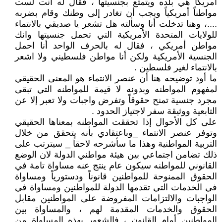
أمريكا هي بلده ويتمتع بجنسيتها ، فقال له أنت لست
مواطناً أمريكياً ويجب أن تغادر إلى وطنك وقام بضربه
....، وهنا تدخلت أنا وسألته هل تشعر يا صديقي بالانتماء
للولايات المتحدة الأمريكية التي تحمل جنسيتها وانك
مواطن أمريكي ، فقال له بالحرف الواحد أنا احمل
الجنسية الأمريكية ولكن أنا مواطن فلسطيني ولا اشعر
بالانتماء لغير فلسطين .
ما أود توضيحه هنا أن عنصر الانتماء هو المعنى الحقيقي
لمفهوم المواطنه وبدونه لا قيمة للمواطنه التي تبقى
مجرد جنسية تمنح حقوقاً وتفرض واجبات ولا تعبر إلا عن
التابعية ووثيقة سفر لاجتياز الحدود .
على كل الأحوال إذا تحققت المواطنه بمعناها الحقيقي
وتوفر عنصر الانتماء _وباعتقادي بأنه يتحقق من خلال
التربية المواطنية وهذا ما سأشرحه لاحقاً _ سيترتب على
ذلك تضامن اجتماعي بين هيئة مواطني الدولة لان الوضع
القانوني للمواطنه سيكون عام ينتج عنه مساواة تامة في
الحقوق الممنوحة للمواطنين قانوناً ودستورياً ومساواة
في الخدمات التي تقدمها الدولة للمواطنين ومساواة في
الواجبات والالتزامات المفروضة على المواطنين مقابل
الحقوق والخدمات المقدمة لهم ، والمساواة بين
المواطنين أمام القانون ، فالشعور بهذه المساواة من