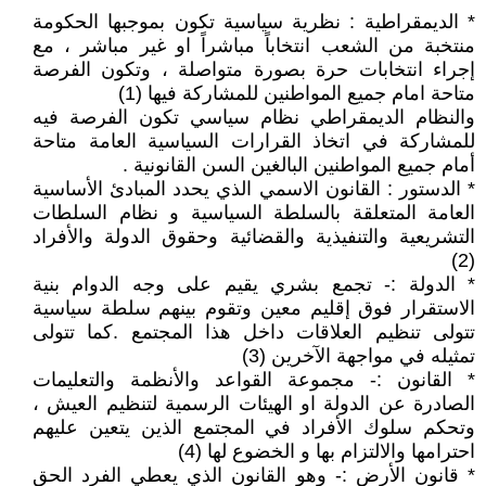
* الديمقراطية : نظرية سياسية تكون بموجبها الحكومة
منتخبة من الشعب انتخاباً مباشراً او غير مباشر ، مع
إجراء انتخابات حرة بصورة متواصلة ، وتكون الفرصة
متاحة امام جميع المواطنين للمشاركة فيها (1)
والنظام الديمقراطي نظام سياسي تكون الفرصة فيه
للمشاركة في اتخاذ القرارات السياسية العامة متاحة
أمام جميع المواطنين البالغين السن القانونية .
* الدستور : القانون الاسمي الذي يحدد المبادئ الأساسية
العامة المتعلقة بالسلطة السياسية و نظام السلطات
التشريعية والتنفيذية والقضائية وحقوق الدولة والأفراد
(2)
* الدولة :- تجمع بشري يقيم على وجه الدوام بنية
الاستقرار فوق إقليم معين وتقوم بينهم سلطة سياسية
تتولى تنظيم العلاقات داخل هذا المجتمع .كما تتولى
تمثيله في مواجهة الآخرين (3)
* القانون :- مجموعة القواعد والأنظمة والتعليمات
الصادرة عن الدولة او الهيئات الرسمية لتنظيم العيش ،
وتحكم سلوك الأفراد في المجتمع الذين يتعين عليهم
احترامها والالتزام بها و الخضوع لها (4)
* قانون الأرض :- وهو القانون الذي يعطي الفرد الحق