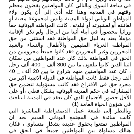
في ساحة السوق وبالتالي كان المواطنين يقضون معظم
وقتهم في المدنية وهذا كله أدى إلى أن يكون ولاء
المواطن اليوناني لدولة المدينة وليس لمجموعة معينة أو
لعائلته أو لعشيرته أو لبلدته . كانت المواطنه اليونانية حقاً
وراثياً محصوراً في أبناء أثينا من الرجال ولم تكن الإقامة
مؤهلاً يعتد به لنيل حق المواطنة فقد استثني من حق
المواطنة الغرباء المقيمين والأطفال والنساء والعبيد
المحررين وغير المحررين فقد كانوا جميعاً محرومين من
الحق في المواطنة لذلك كان عدد المواطنين من سكان
اثينا الذين كانوا يبلغون ما بين 300 ألف _ 400 ألف رجل
، كان عدد المواطنين منهم يتراوح ما بين 20 ألف _ 40
ألف رجل فقط كانت المواطنة في الدولة الاثينية اكبر من
مجرد حق في الاقتراع فقد كانت مسؤولية تتضمن حق
المشاركة في حكم المدينة اليونانية بشكل فعلي ،أو على
الأقل حضور الاجتماع الذي كان يعقد في المدينة للتباحث
في شؤون الحياة العامة (1)
وبالنظر إلى طبيعة عمل الديمقراطية المباشرة التي
كانت سائدة في المجتمع اليوناني القديم نجد ان
المواطنين تمتعوا بحقوق عديدة بشكل متساوي ، فكان
هنالك مساواة بين المواطنين جميعاً في الحق في