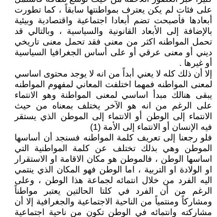
على فئات لم يكن يعترف بمواطنتها سابقاً ، كما تطورت
أبعادها فأصبحت تضم أبعادا اجتماعية واقتصادية وبيئية
بالإضافة إلى الأبعاد القانونية والسياسية ، وبالتالي قد
تحمل المواطنه اكثر من معنى فقد تحمل معنى تاريخي
ديني أو معنى عرقي أو على أساس الجغرافيا السياسية
أو غيرها .
إلا أن ذلك كله لا يعني أبداً من انه لا يوجد محتوى اساسي
لمعنى المواطنه فمهما اختلفت المعاني لمفهوم المواطنه
يبقى هنالك مبدأ اساسي لمعنى المواطنة وهو الانتماء
على الرغم من انه هو الآخر يختلف بمعناه من حيث
الانتماء إلى الوطن أو الانتماء إلى الموطن الذي يستقر
فيه الإنسان أو الانتماء إلى الأمة (1)
فلو رجعنا إلى تعريف كلمة المواطنه فسنجد أن أساسها
الموطن وهي بذلك تختلف عن كلمة المواطنية التي
اساسها الوطن ، فالموطن هو مكان الاقامة او الاستقرار
او الولادة او التربية ، اما الوطن فهو المكان الذي ينتمي
اليه الفرد من خلال انتمائه لجماعة هذا الوطن ، وعلى
الرغم من أن الفرد في كلتا الحالتين يعتبر مواطناً
ومشاركاً ومنتمياً من الناحية الاجتماعية والجغرافية إلا أن
مشاركته وانتمائه في الوطن تكون من ناحية اجتماعية