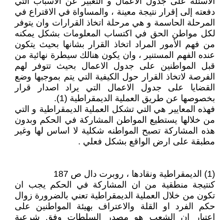
الاسئلة على جدول الأعمال و التعبير عن الأسباب التي
دفعته إلى إقرار نتيجة معينة ، والمساواة في الاقتراع في
المرحلة الحاسمة و هي مرحلة اتخاذ القرارات وان يتوفر
لكل مواطن الحق في اكتساب المعلومات بشكل يمكنه
من فهم الأمور المراد اتخاذ القرار بشانها بحيث يتكون
عنده الفهم المستنير ، وان يكون هنالك سيطرة نهائية من
قبل المواطنين على جدول الاعمال بحيث تتوفر لهم
الفرصة لاتخاذ القرار حول الكيفية التي يتم بموجبها وضع
القضايا على جدول الاعمال التي يراد اصدار قرار
بخصوصها عن طريق العملية الديمقراطية (1).
فهذه المعايير هي التي تشكل العملية الديمقراطية و التي
من خلالها يستطيع المواطن المشاركة في الحكم وبدون
هذه المشاركة تصبح المواطنه شكلية لا اساس لها وغير
مطبقة على ارض الواقع بشكل فعلي .
(1) الديمقراطية ونقادها ، روبرت دال ص 187
كنتيجة منطقية من ان المشاركة في الحكم يجب ان
تكون من خلال العملية الديمقراطية تعني بالضرورة زوال
حكم الفرد او القلة والاعتراف بهيئة المواطنين على
اعتبار ان الشعب هو مصدر السلطات وفق شرعية