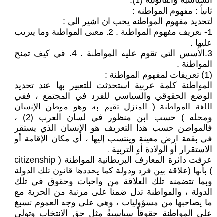
السياسية والقانونية (1).
ثانياً : مفهوم المواطنه :
لتحديد مفهوم المواطنه يجب ان اشير الى :
1- تعريف مفهوم المواطنة . 2. معنى المواطنة وما يترتب
عليها .
3.الأسس التي تقوم عليه المواطنة . 4. في كيف تمنح
المواطنة .
(1) تعريفات لمفهوم المواطنة :
المواطنة كلمة عربية استحدثت للتعبير بها عند تحديد
الوضع الحقوقي والسياسي للفرد في المجتمع ، ففي
اللغة المواطنة ( المنزل تقيم به وهو موطن الإنسان
ومحله ) حسب ابن منظور في لسان العرب (2) ،
فالمواطن حسب هذا التعريف هو الإنسان الذي يستقر
في بقعة ارض معينة وينتسب إليها ، أي مكان الإقامة أو
الاستقرار أو الولادة أو التربية .
عرفت دائرة المعارف البريطانية المواطنة ( citizenship
) بأنها (علاقة بين فرد ودولة كما يحددها قانون تلك الدولة
وبما تتضمنه تلك العلاقة من واجبات وحقوق في تلك
الدولة ، والمواطنة تدل ضمناً على مرتبة من الحرية مع
ما يصاحبها من مسؤوليات ، وهي على وجه العموم تسبغ
على المواطنة حقوقاً سياسيةً مثل حق الانتخاب وتولي