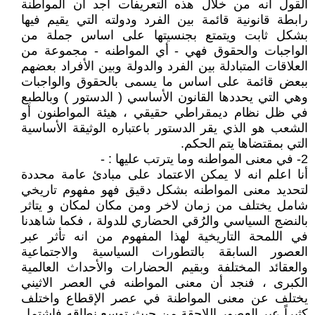
القول انه من خلال هذه التعريفات اجد ان المواطنة
رابطة قانونية قائمة بين الفرد ودولته التي يقيم فيها
بشكل ثابت ويتمتع بجنسيتها على اساس جملة من
الواجبات والحقوق فهي - أي المواطنه - مجموعة من
العلاقات المتبادلة بين الفرد والدولة وبين الأفراد بعضهم
ببعض قائمة على اساس ما يسمى بالحقوق والواجبات
وهي التي يحددها القانون الأساسي ( الدستور ) وبالطبع
في ظل نظام ديمقراطي حقيقي ، هيئة المواطنون أو
الشعب هو الذي يقر الدستور باعتباره الوثيقة الأساسية
التي بمقتضاها يتم الحكم.
2- في معنى المواطنه وما يترتب عليها : -
أنا اعلم انه لا يمكن الاعتماد على مبادئ عامة محددة
لتحديد معنى المواطنه بشكل دقيق فهو مفهوم تاريخي
شامل يختلف من زمان لاخر ومن مكان لمكان و يتاثر
بالنضج السياسي والرُقي الحضاري للدولة ، فكما شاهدنا
في اللمحة التاريخية لهذا المفهوم من انه تأثر عبر
العصور السابقة بالتطورات السياسية والاجتماعية
والعقائد المختلفة وبقيم الحضارات والأحداث العالمية
الكبرى ، فنجد أن معنى المواطنه في العصر الاثيني
يختلف عن معنى المواطنة في عصر الإقطاع واختلف
كثيراً عبر العصور اللاحقة من حيث توسع نطاقه فاشتمل