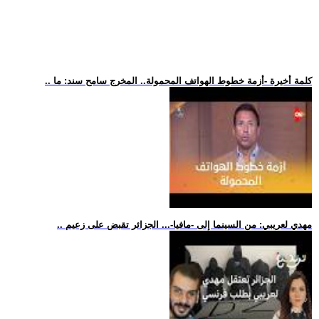
.. كلمة أخيرة -أزمة خطوط الهواتف المحمولة.. المخرج سامح سند: ما
.. مهدي لعريبي: من السينما إلى -مافيا-... الجزائر تقبض على زعيم