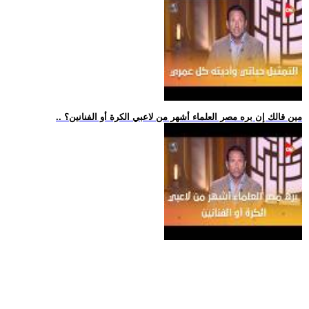
.. مين قالك إن بره مصر العلماء أشهر من لاعبي الكرة أو الفنانين؟