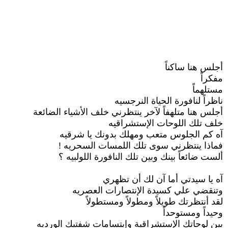
أجلس هنا ساكناً
مفكراً
مستلهماً
ناظراً لنافورة الحياة النرجسيه
أجلس هنا متلهفاً لآخر ينتظرني خلف الأشياء الضائعة
خلف تلك اللوحات الإستشراقيه
آه كم الجلوس متعب ومهلك بدونك يا شرقيه
فماذا ينتظرني سوى تلك اللمسات السحريه !
ألست ضائعاً بينك وبين تلك النافورة اللولبيه ؟
آه يا سيدتي أما آن لك أن تظهري
وتنقضي علي كسيدة الإنتصارات العصريه
لقد أنتظرتك طويلاً ومطولاً ومستطولاً
وحيداً ومستوحداً
بين لوحاتك الإستشراقية وإبتسامات شفتيك الورديه