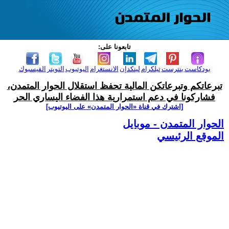
تابعونا على:
بودكاست
بنترست
تيلكرام
لينكدإن
الانستغرام
اليوتيوب
التويتر
الفيسبوك
تبرعاتكم وتبرعاتكن المالية تحفظ استقلال الحوار المتمدن،
فشاركونا في دعم استمرارية هذا الفضاء اليساري الحر
[اشترك في قناة ‫«الحوار المتمدن» على اليوتيوب]
الحوار المتمدن - موبايل
الموقع الرئيسي