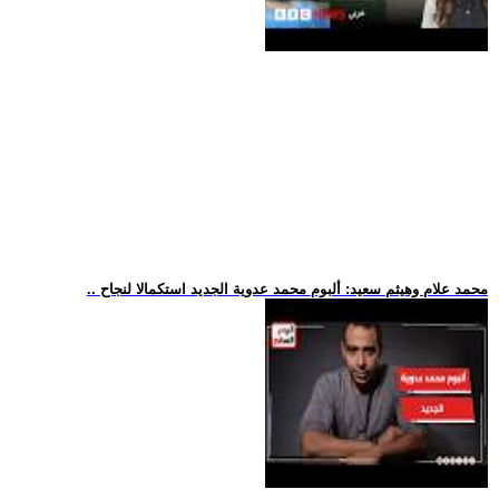
.. محمد علام وهيثم سعيد: ألبوم محمد عدوية الجديد استكمالا لنجاح