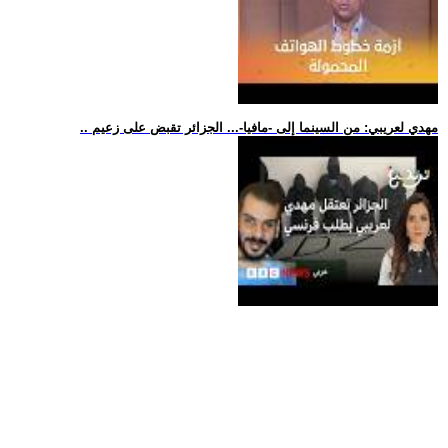
.. مهدي لعريبي: من السينما إلى -مافيا-... الجزائر تقبض على زعيم