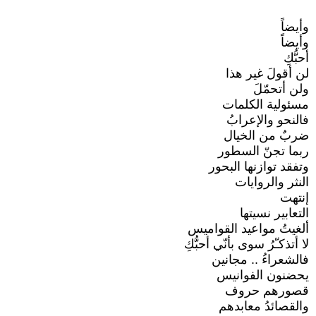
وأيضاً
وأيضاً
أحبُّكِ
لن أقولَ غير هذا
ولن أتحمّلَ
مسئولية الكلمات
فالنحو والإعرابُ
ضربٌ من الخيال
ربما تجنّ السطور
وتفقد توازنها البحور
النثر والروايات
إنتهت
التعابير نسيتها
ألغيتُ مواعيد القواميس
لا أتذكـّرُ سوى بأنّي أحبُّكِ
فالشعراءُ .. مجانين
يحضنون الفوانيس
قصورهم حروف
والقصائدُ معابدهم