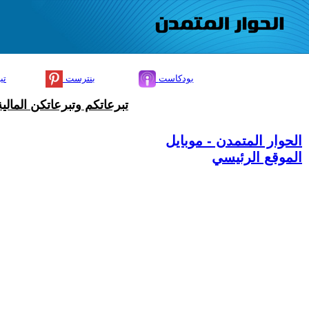
بودكاست
بنترست
تي
تبرعاتكم وتبرعاتكن المال
الحوار المتمدن - موبايل
الموقع الرئيسي