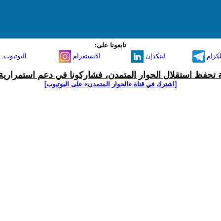
تابعونا على:
لكرام
لينكدإن
الانستغرام
اليوتيوب
ية تحفظ استقلال الحوار المتمدن، فشاركونا في دعم استمرارية 
[اشترك في قناة ‫«الحوار المتمدن» على اليوتيوب]