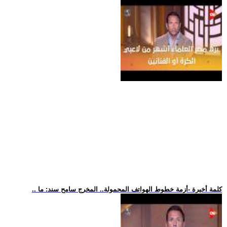
.. كلمة أخيرة -أزمة خطوط الهواتف المحمولة.. المخرج سامح سند: ما