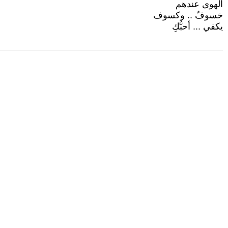
الهوى عندهم
خسوفٌ .. وكسوف
يكفي ... أحبُّكِ