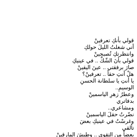
قولي بأنكِ تعرفينْ
أني شغلتُ الليلَ حولكِ
وانتظرتكِ تُصبحينْ
قولي بأنَ الشّكَّ .. في عينيكِ
صارَ برفقتي .. عينَ اليقينْ
هلْ أنتِ حقاً .. تعرفينْ؟
يا أنتِ يا سلطانة الحسنِ
الوسيمِ..
وعطرُ زهرِ الياسمينْ
بدفاتري
ومشاعري..
نضّرتُ حقلَ الياسمينْ
وغرسْتُ في عينيكِ بعضَ
تألقي
بعضاً من التقوى .. وطيشَ المارقينْ