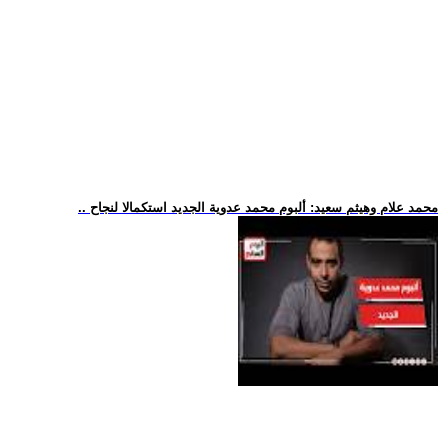
.. محمد علام وهيثم سعيد: ألبوم محمد عدوية الجديد استكمالا لنجاح