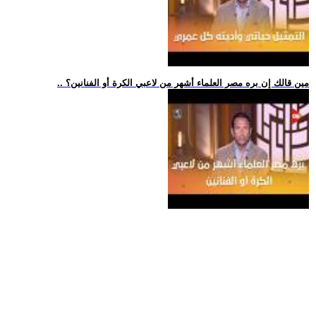
.. مين قالك إن بره مصر العلماء أشهر من لاعبي الكرة أو الفنانين؟