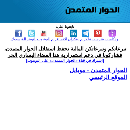
تابعونا على:
بودكاست
بنترست
تيلكرام
لينكدإن
الانستغرام
اليوتيوب
التويتر
الفيسبوك
تبرعاتكم وتبرعاتكن المالية تحفظ استقلال الحوار المتمدن،
فشاركونا في دعم استمرارية هذا الفضاء اليساري الحر
[اشترك في قناة ‫«الحوار المتمدن» على اليوتيوب]
الحوار المتمدن - موبايل
الموقع الرئيسي