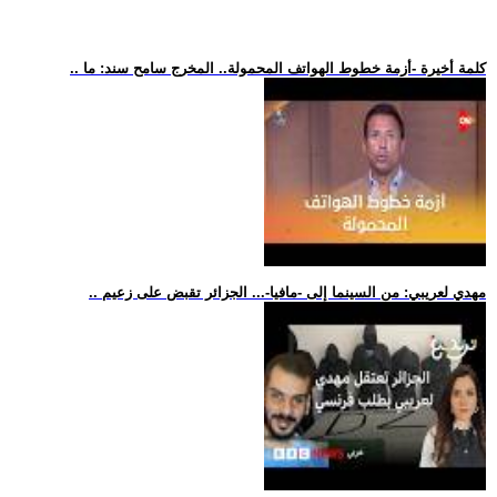
.. كلمة أخيرة -أزمة خطوط الهواتف المحمولة.. المخرج سامح سند: ما
.. مهدي لعريبي: من السينما إلى -مافيا-... الجزائر تقبض على زعيم