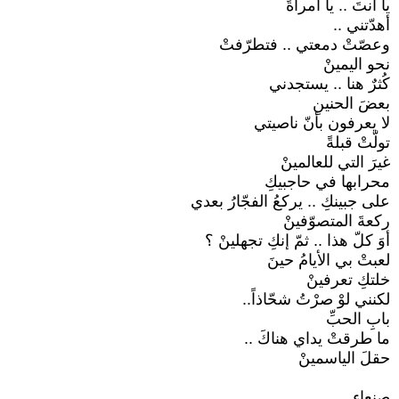
يا أنتَ .. يا امرأةً
أهدّتني ..
وعصّتْ دمعتي .. فتطرّفتْ
نحو اليمينْ
كُثرٌ هنا .. يستجدني
بعضَ الحنينِ
لا يعرفون بأنّ ناصيتي
تولّتْ قبلةً
غيرَ التي للعالمينْ
محرابها في حاجبيكِ
على جبينكِ .. يركعُ الفجّارُ بعدي
ركعةَ المتصوّفينْ
أوَ كلّ هذا .. ثمّ إنكِ تجهلينْ ؟
لعبتْ بي الأيامُ حينَ
خلتكِ تعرفينْ
لكنني لوْ صرْتُ شحّاذاً..
بابِ الحبِّ
ما طرقتْ يداي هناكَ ..
حقلَ الياسمينْ
صنعاء