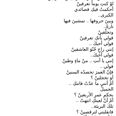
لوْ كنتِ يوماً تعرفينْ
أحكمتُ فيكِ قصائدي
الكبرى..
وبينَ حروفها .. تمشينَ فيها
تارةً..
وتحلّقينْ
قولي بأنكِ تعرفينْ
قولي أحبكَ ..
إنني راجٍ حُنّوَ العاشقينْ
قولي أحبكَ..
إنني يا أنتِ .. منْ ماءٍ وطينْ
قولي ..
فإنّ العمرَ تحصدُه السنينْ
أوَ تخجلينْ ؟
أمْ أنني ما عدّتُ فاتنكِ ..
الجميلُ
بحكمِ عمرِ الأربعينْ ؟
أمْ أنّ لعبتكِ انتهتْ ..
تلكَ البريئة..
فانقلبتي لترقصينْ ؟