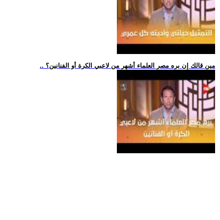
.. مين قالك إن بره مصر العلماء أشهر من لاعبي الكرة أو الفنانين؟