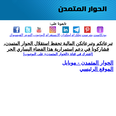
تابعونا على:
بودكاست
بنترست
تيلكرام
لينكدإن
الانستغرام
اليوتيوب
التويتر
الفيسبوك
تبرعاتكم وتبرعاتكن المالية تحفظ استقلال الحوار المتمدن،
فشاركونا في دعم استمرارية هذا الفضاء اليساري الحر
[اشترك في قناة ‫«الحوار المتمدن» على اليوتيوب]
الحوار المتمدن - موبايل
الموقع الرئيسي