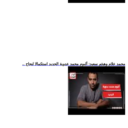
.. محمد علام وهيثم سعيد: ألبوم محمد عدوية الجديد استكمالا لنجاح