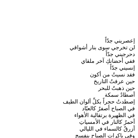
إعصريني جدّاً
لن تخرجي سوى بنار أشواقي
دحرجيني جدّاً
ففي أحضانكِ آخر ملقاي
إنسيني جدّاً
فقد نسيتُ من أكون
حين عرفتُ التاريخ
حين ذهبتُ للبحر
أصطادُ سمكة
إصطدتُ حجراً بكلِّ ألوان الطيف
في الصباح أصفرٌ كالعبّاد
في الظهيرة برتقالية الأهواء
أحمرٌ كالنار في الأمسياتِ
أزرقٌ كالسماء في الليالي
وفي باكرات الصباح بنفسج