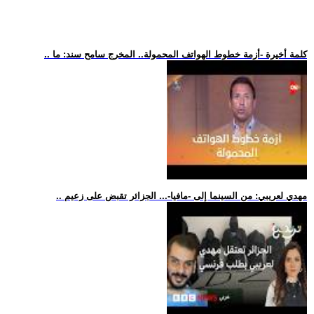
.. كلمة أخيرة -أزمة خطوط الهواتف المحمولة.. المخرج سامح سند: ما
.. مهدي لعريبي: من السينما إلى -مافيا-... الجزائر تقبض على زعيم