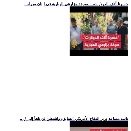
.. -خسرنا آلاف الدولارات-... صرخة مزارعي الهبارية في لبنان من آ
.. نائب مساعد وزير الدفاع الأمريكي السابق: واشنطن لن تلجأ إلى ق