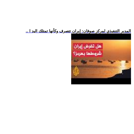
.. المدير التنفيذي لمركز صوفان: إيران تتصرف وكأنها تمتلك اليد ا