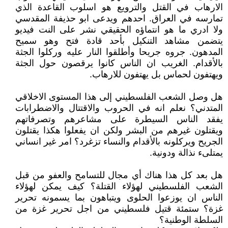
الارهاب في القتل والترويع هو اسلوب القاعدة الذي
تمارسه في العراق. احدهم ويدعى ابو حذيفة المقدسي
ولا ادري ما هو انتماؤه الحقيقي نشر على النت فيديو
يتضمن مشاهد التنكيل بأحد قادة فتح وهو سميح
المدهون. جروه جريحا وأطلقوا النار عليه وركلوا الجثة
بالأقدام. الغريب ان الناس كانوا يرقصون حول الجثة
ويهتفون لحماس بل يهتفون للارهاب.
هل وصل الشعب الفلسطيني إلى هذا المستوى الاخلاقي
المتدني؟ نعلم انه في الحروب والاقتتال والاضطرابات
يفقد الناس السيطرة على مشاعرهم وتصرفاتهم
ويقتلون غيرهم من البشر ولكن ان يفعلوا هكذا يقتلون
الجريح ويركلونه بالأقدام والنساء تزغرد؟ امر غير انساني
يمتلىء نذالة ودونية.
هل بعد كل هذا هناك أي مجال للتسامح والعفو من قبل
الشعب الفلسطيني لهؤلاء القتلة؟ كيف يمكن لهؤلاء
الناس ان يوزعوا الحلوى ويتباهون بما يسمونه تحرير
غزة؟ ستمئة قتيل فلسطيني من اجل تحرير غزة من
السلطة الوطنية؟