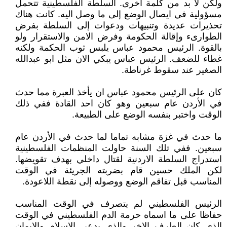
ولكن لا بد من كلمة اخرى. السلطة الفلسطينية تتحمل
مسؤولية في ايصال الوضع إلى ما وصل اليه. كانت هناك
تحذيرات عديدة وتنبيهات ودعوات إلى السلطة بفرض
الطوارىء وإقالة الحكومة وفرض الامن والاستقرار ولو
بالقوة. الرئيس محمود عباس يلبس ثوب الحكمة ولكنه
غطاء للضعف. الرئيس عباس يبكي الان مثل ابو عبدالله
الصغير عند سقوط غرناطة.
كان على الرئيس محمود عباس ان يأخذ العبرة مما حدث
في الأردن عام سبعين وهو كان احد القادة ففي ذلك
الوقت واختبر بنفسه الوضع على الطبيعة.
ما حدث في غزة مشابه تماما لما حدث في الأردن عام
سبعين. ففي تلك السنة حاولت المنظمات الفلسطينية
استدراج السلطة الاردنية لقتال داخلي بهدف تقويضها.
لكن الملك حسين قام بضربته الجريئة في الوقت
المناسب قبل تفاقم الوضع ووصوله إلى نقطة اللاعودة.
الرئيس الفلسطيني لم يتصرف في الوقت المناسب
حفاظا على ما اسماه حرمة الدم الفلسطيني في الوقت
الذي كان الطرف الاخر والذي يدعي الاسلام والإيمان