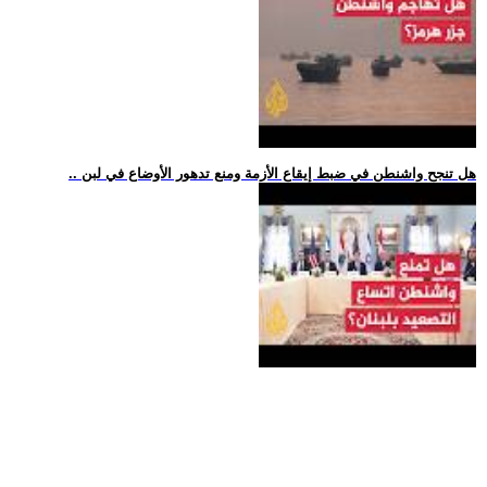
.. هل تنجح واشنطن في ضبط إيقاع الأزمة ومنع تدهور الأوضاع في لبن