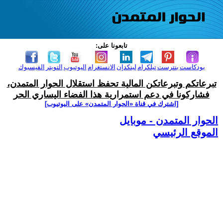
تابعونا على:
بودكاست
بنترست
تيلكرام
لينكدإن
الانستغرام
اليوتيوب
التويتر
الفيسبوك
تبرعاتكم وتبرعاتكن المالية تحفظ استقلال الحوار المتمدن،
فشاركونا في دعم استمرارية هذا الفضاء اليساري الحر
[اشترك في قناة ‫«الحوار المتمدن» على اليوتيوب]
الحوار المتمدن - موبايل
الموقع الرئيسي