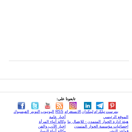
تابعونا على:
بنترست
تيلكرام
لينكدإن
الانستغرام
RSS
اليوتيوب
التويتر
الفيسبوك
الموقع الرئيسي
أخبار عامة
هيئة ادارة الحوار المتمدن - للإتصال بنا
وكالة أنباء المرأة
إحصائيات مؤسسة الحوار المتمدن
اخبار الأدب والفن
قواعد النشر
وكالة أنباء اليسار