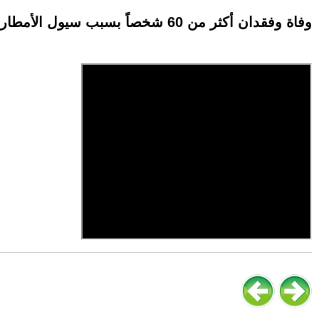
وفاة وفقدان أكثر من 60 شخصاً بسبب سيول الأمطار التي ضربت تهامة و5 محافظات يمنية | #مراسلو_سكاي