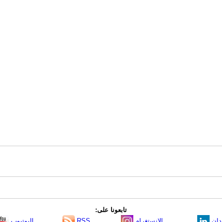
تابعونا على:
دإن
الانستغرام
RSS
اليوتيوب