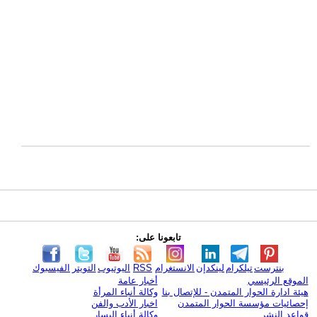
تابعونا على:
بنترست
تيلكرام
لينكدإن
الانستغرام
RSS
اليوتيوب
التويتر
الفيسبوك
الموقع الرئيسي
أخبار عامة
هيئة ادارة الحوار المتمدن - للإتصال بنا
وكالة أنباء المرأة
إحصائيات مؤسسة الحوار المتمدن
اخبار الأدب والفن
قواعد النشر
وكالة أنباء اليسار