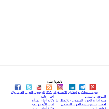
تابعونا على:
بنترست
تيلكرام
لينكدإن
الانستغرام
RSS
اليوتيوب
التويتر
الفيسبوك
الموقع الرئيسي
أخبار عامة
هيئة ادارة الحوار المتمدن - للإتصال بنا
وكالة أنباء المرأة
إحصائيات مؤسسة الحوار المتمدن
اخبار الأدب والفن
قواعد النشر
وكالة أنباء اليسار