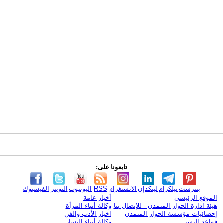
تابعونا على:
بنترست
تيلكرام
لينكدإن
الانستغرام
RSS
اليوتيوب
التويتر
الفيسبوك
الموقع الرئيسي
أخبار عامة
هيئة ادارة الحوار المتمدن - للإتصال بنا
وكالة أنباء المرأة
إحصائيات مؤسسة الحوار المتمدن
اخبار الأدب والفن
قواعد النشر
وكالة أنباء اليسار