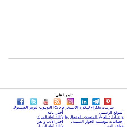
تابعونا على:
بنترست
تيلكرام
لينكدإن
الانستغرام
RSS
اليوتيوب
التويتر
الفيسبوك
الموقع الرئيسي
أخبار عامة
هيئة ادارة الحوار المتمدن - للإتصال بنا
وكالة أنباء المرأة
إحصائيات مؤسسة الحوار المتمدن
اخبار الأدب والفن
قواعد النشر
وكالة أنباء اليسار