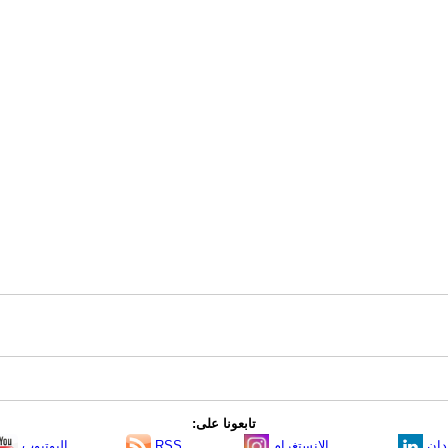
تابعونا على:
دإن
الانستغرام
RSS
اليوتيوب