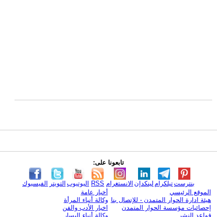
تابعونا على:
بنترست
تيلكرام
لينكدإن
الانستغرام
RSS
اليوتيوب
التويتر
الفيسبوك
الموقع الرئيسي
أخبار عامة
هيئة ادارة الحوار المتمدن - للإتصال بنا
وكالة أنباء المرأة
إحصائيات مؤسسة الحوار المتمدن
اخبار الأدب والفن
قواعد النشر
وكالة أنباء اليسار