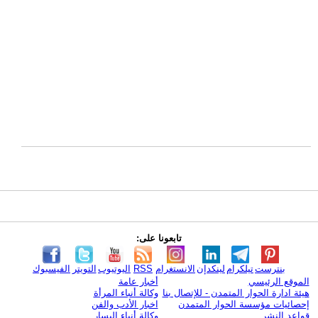
تابعونا على:
بنترست
تيلكرام
لينكدإن
الانستغرام
RSS
اليوتيوب
التويتر
الفيسبوك
الموقع الرئيسي
أخبار عامة
هيئة ادارة الحوار المتمدن - للإتصال بنا
وكالة أنباء المرأة
إحصائيات مؤسسة الحوار المتمدن
اخبار الأدب والفن
قواعد النشر
وكالة أنباء اليسار