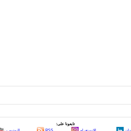
تابعونا على:
دإن
الانستغرام
RSS
اليوتيوب