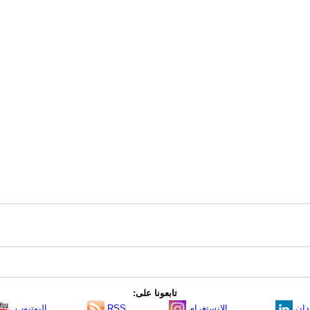
تابعونا على:
دإن
الانستغرام
RSS
اليوتيوب