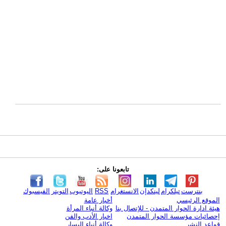
تابعونا على:
بنترست
تيلكرام
لينكدإن
الانستغرام
RSS
اليوتيوب
التويتر
الفيسبوك
الموقع الرئيسي
أخبار عامة
هيئة ادارة الحوار المتمدن - للإتصال بنا
وكالة أنباء المرأة
إحصائيات مؤسسة الحوار المتمدن
اخبار الأدب والفن
قواعد النشر
وكالة أنباء اليسار