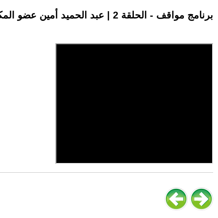
برنامج مواقف - الحلقة 2 | عبد الحميد أمين عضو المكتب السياسي لحزب النهج الديمقراطي العمالي