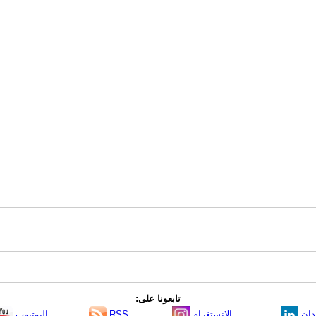
تابعونا على:
دإن
الانستغرام
RSS
اليوتيوب