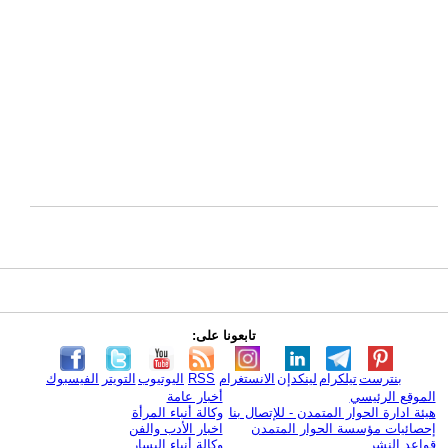
تابعونا على:
بنترست
تيلكرام
لينكدإن
الانستغرام
RSS
اليوتيوب
التويتر
الفيسبوك
الموقع الرئيسي
أخبار عامة
هيئة ادارة الحوار المتمدن - للإتصال بنا
وكالة أنباء المرأة
إحصائيات مؤسسة الحوار المتمدن
اخبار الأدب والفن
قواعد النشر
وكالة أنباء اليسار