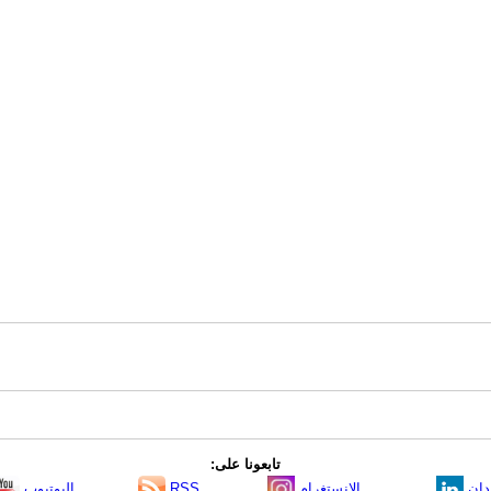
تابعونا على:
دإن
الانستغرام
RSS
اليوتيوب