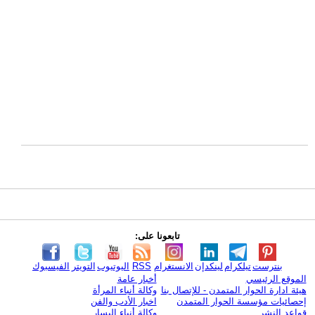
تابعونا على:
بنترست
تيلكرام
لينكدإن
الانستغرام
RSS
اليوتيوب
التويتر
الفيسبوك
الموقع الرئيسي
أخبار عامة
هيئة ادارة الحوار المتمدن - للإتصال بنا
وكالة أنباء المرأة
إحصائيات مؤسسة الحوار المتمدن
اخبار الأدب والفن
قواعد النشر
وكالة أنباء اليسار