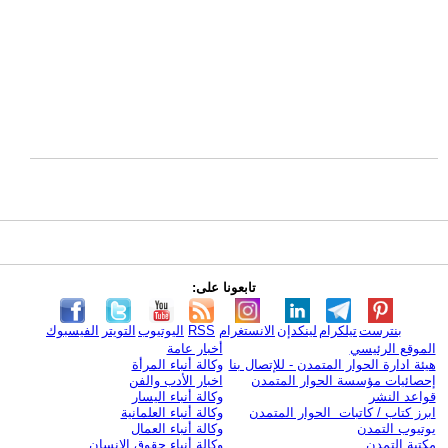
تابعونا على:
بنترست
تيلكرام
لينكدإن
الانستغرام
RSS
اليوتيوب
التويتر
الفيسبوك
الموقع الرئيسي
أخبار عامة
هيئة ادارة الحوار المتمدن - للإتصال بنا
وكالة أنباء المرأة
إحصائيات مؤسسة الحوار المتمدن
اخبار الأدب والفن
قواعد النشر
وكالة أنباء اليسار
ابرز كتاب / كاتبات الحوار المتمدن
وكالة أنباء العلمانية
يوتيوب التمدن
وكالة أنباء العمال
مكتبة التمدن
وكالة أنباء حقوق الإنسان