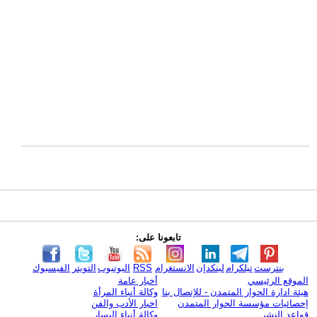
تابعونا على:
بنترست
تيلكرام
لينكدإن
الانستغرام
RSS
اليوتيوب
التويتر
الفيسبوك
الموقع الرئيسي
أخبار عامة
هيئة ادارة الحوار المتمدن - للإتصال بنا
وكالة أنباء المرأة
إحصائيات مؤسسة الحوار المتمدن
اخبار الأدب والفن
قواعد النشر
وكالة أنباء اليسار