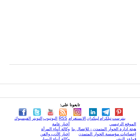
تابعونا على:
بنترست
تيلكرام
لينكدإن
الانستغرام
RSS
اليوتيوب
التويتر
الفيسبوك
الموقع الرئيسي
أخبار عامة
هيئة ادارة الحوار المتمدن - للإتصال بنا
وكالة أنباء المرأة
إحصائيات مؤسسة الحوار المتمدن
اخبار الأدب والفن
قواعد النشر
وكالة أنباء اليسار