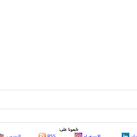
تابعونا على:
دإن
الانستغرام
RSS
اليوتيوب