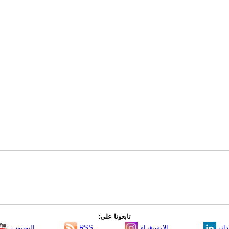
تابعونا على:
دإن
الانستغرام
RSS
اليوتيوب