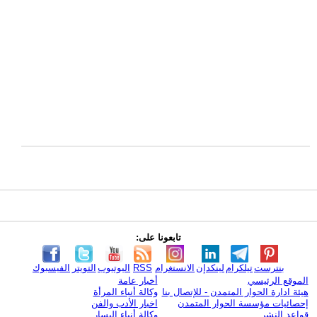
تابعونا على:
بنترست
تيلكرام
لينكدإن
الانستغرام
RSS
اليوتيوب
التويتر
الفيسبوك
الموقع الرئيسي
أخبار عامة
هيئة ادارة الحوار المتمدن - للإتصال بنا
وكالة أنباء المرأة
إحصائيات مؤسسة الحوار المتمدن
اخبار الأدب والفن
قواعد النشر
وكالة أنباء اليسار