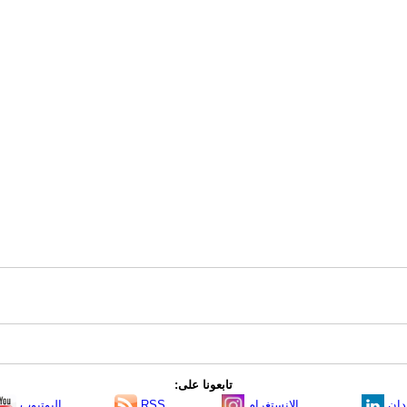
تابعونا على:
دإن
الانستغرام
RSS
اليوتيوب