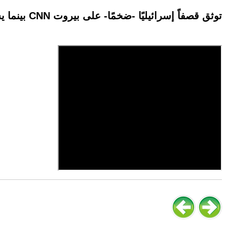
بينما يستعد المراسل للبث.. كاميرا CNN توثق قصفاً إسرائيليًا -ضخمًا- على بيروت