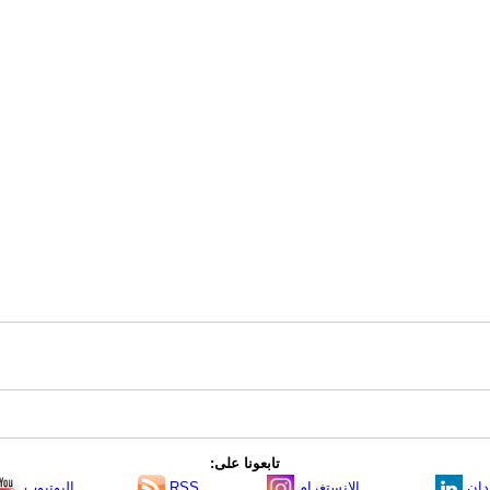
تابعونا على:
دإن
الانستغرام
RSS
اليوتيوب