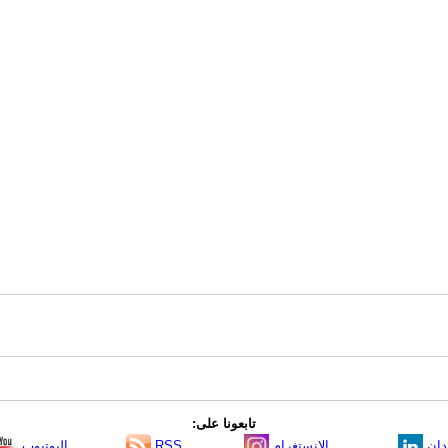
تابعونا على:
دإن
الانستغرام
RSS
اليوتيوب