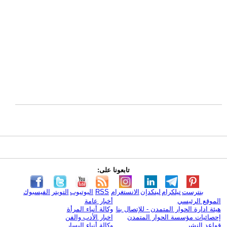
تابعونا على:
بنترست
تيلكرام
لينكدإن
الانستغرام
RSS
اليوتيوب
التويتر
الفيسبوك
الموقع الرئيسي
أخبار عامة
هيئة ادارة الحوار المتمدن - للإتصال بنا
وكالة أنباء المرأة
إحصائيات مؤسسة الحوار المتمدن
اخبار الأدب والفن
قواعد النشر
وكالة أنباء اليسار