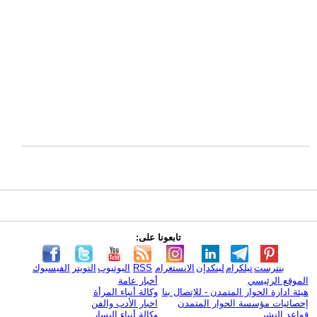
تابعونا على:
بنترست
تيلكرام
لينكدإن
الانستغرام
RSS
اليوتيوب
التويتر
الفيسبوك
الموقع الرئيسي
أخبار عامة
هيئة ادارة الحوار المتمدن - للإتصال بنا
وكالة أنباء المرأة
إحصائيات مؤسسة الحوار المتمدن
اخبار الأدب والفن
قواعد النشر
وكالة أنباء اليسار