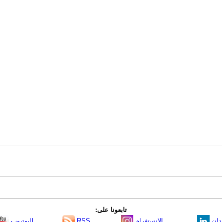
تابعونا على:
دإن
الانستغرام
RSS
اليوتيوب