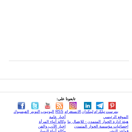
تابعونا على:
بنترست
تيلكرام
لينكدإن
الانستغرام
RSS
اليوتيوب
التويتر
الفيسبوك
الموقع الرئيسي
أخبار عامة
هيئة ادارة الحوار المتمدن - للإتصال بنا
وكالة أنباء المرأة
إحصائيات مؤسسة الحوار المتمدن
اخبار الأدب والفن
قواعد النشر
وكالة أنباء اليسار