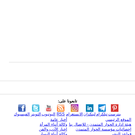
تابعونا على:
بنترست
تيلكرام
لينكدإن
الانستغرام
RSS
اليوتيوب
التويتر
الفيسبوك
الموقع الرئيسي
أخبار عامة
هيئة ادارة الحوار المتمدن - للإتصال بنا
وكالة أنباء المرأة
إحصائيات مؤسسة الحوار المتمدن
اخبار الأدب والفن
قواعد النشر
وكالة أنباء اليسار