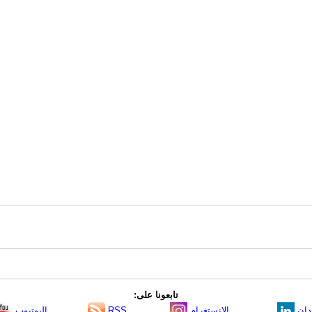
تابعونا على:
دإن
الانستغرام
RSS
اليوتيوب