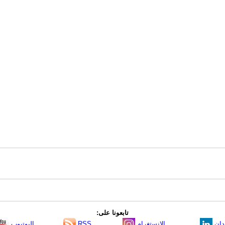
تابعونا على:
دإن
الانستغرام
RSS
اليوتيوب