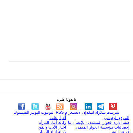
تابعونا على:
بنترست
تيلكرام
لينكدإن
الانستغرام
RSS
اليوتيوب
التويتر
الفيسبوك
الموقع الرئيسي
أخبار عامة
هيئة ادارة الحوار المتمدن - للإتصال بنا
وكالة أنباء المرأة
إحصائيات مؤسسة الحوار المتمدن
اخبار الأدب والفن
قواعد النشر
وكالة أنباء اليسار