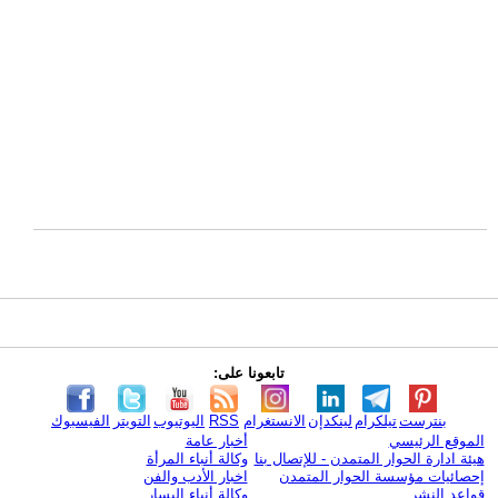
تابعونا على:
بنترست
تيلكرام
لينكدإن
الانستغرام
RSS
اليوتيوب
التويتر
الفيسبوك
الموقع الرئيسي
أخبار عامة
هيئة ادارة الحوار المتمدن - للإتصال بنا
وكالة أنباء المرأة
إحصائيات مؤسسة الحوار المتمدن
اخبار الأدب والفن
قواعد النشر
وكالة أنباء اليسار