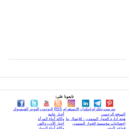
تابعونا على:
بنترست
تيلكرام
لينكدإن
الانستغرام
RSS
اليوتيوب
التويتر
الفيسبوك
الموقع الرئيسي
أخبار عامة
هيئة ادارة الحوار المتمدن - للإتصال بنا
وكالة أنباء المرأة
إحصائيات مؤسسة الحوار المتمدن
اخبار الأدب والفن
قواعد النشر
وكالة أنباء اليسار