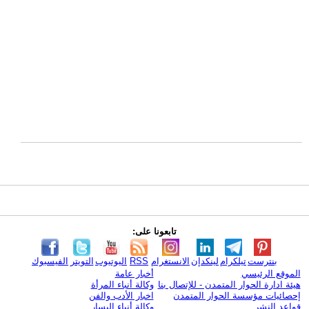
تابعونا على:
بنترست
تيلكرام
لينكدإن
الانستغرام
RSS
اليوتيوب
التويتر
الفيسبوك
الموقع الرئيسي
أخبار عامة
هيئة ادارة الحوار المتمدن - للإتصال بنا
وكالة أنباء المرأة
إحصائيات مؤسسة الحوار المتمدن
اخبار الأدب والفن
قواعد النشر
وكالة أنباء اليسار