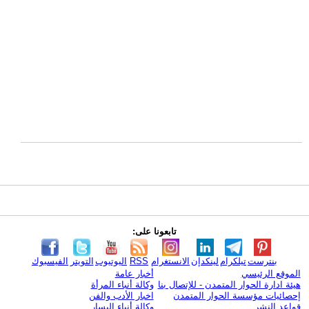
تابعونا على:
بنترست
تيلكرام
لينكدإن
الانستغرام
RSS
اليوتيوب
التويتر
الفيسبوك
الموقع الرئيسي
أخبار عامة
هيئة ادارة الحوار المتمدن - للإتصال بنا
وكالة أنباء المرأة
إحصائيات مؤسسة الحوار المتمدن
اخبار الأدب والفن
قواعد النشر
وكالة أنباء اليسار