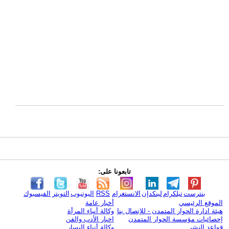
تابعونا على:
بنترست
تيلكرام
لينكدإن
الانستغرام
RSS
اليوتيوب
التويتر
الفيسبوك
الموقع الرئيسي
أخبار عامة
هيئة ادارة الحوار المتمدن - للإتصال بنا
وكالة أنباء المرأة
إحصائيات مؤسسة الحوار المتمدن
اخبار الأدب والفن
قواعد النشر
وكالة أنباء اليسار