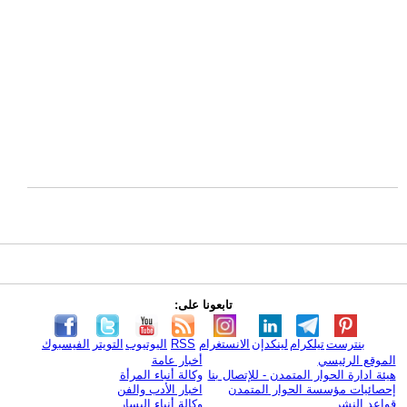
تابعونا على:
بنترست
تيلكرام
لينكدإن
الانستغرام
RSS
اليوتيوب
التويتر
الفيسبوك
الموقع الرئيسي
أخبار عامة
هيئة ادارة الحوار المتمدن - للإتصال بنا
وكالة أنباء المرأة
إحصائيات مؤسسة الحوار المتمدن
اخبار الأدب والفن
قواعد النشر
وكالة أنباء اليسار