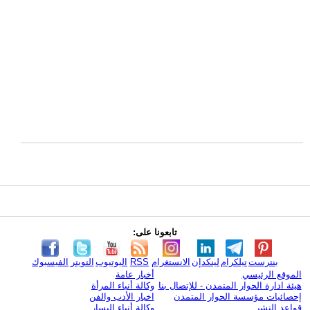
تابعونا على:
بنترست
تيلكرام
لينكدإن
الانستغرام
RSS
اليوتيوب
التويتر
الفيسبوك
الموقع الرئيسي
أخبار عامة
هيئة ادارة الحوار المتمدن - للإتصال بنا
وكالة أنباء المرأة
إحصائيات مؤسسة الحوار المتمدن
اخبار الأدب والفن
قواعد النشر
وكالة أنباء اليسار