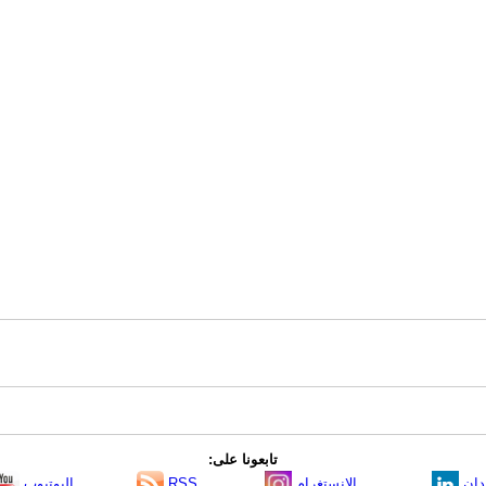
تابعونا على:
دإن
الانستغرام
RSS
اليوتيوب